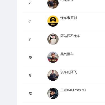
7
懂车帝原创
8
阿达西不懂车
9
黑豹懂车
10
说车的阿飞
11
王者CASEYWANG
12