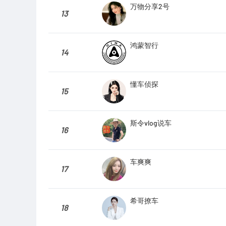
万物分享2号
13
鸿蒙智行
14
懂车侦探
15
斯令vlog说车
16
车爽爽
17
希哥撩车
18