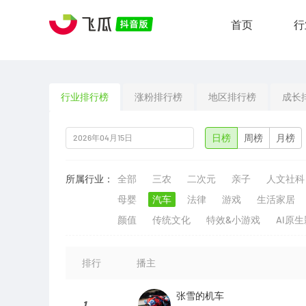
首页
行
行业排行榜
涨粉排行榜
地区排行榜
成长
日榜
周榜
月榜
所属行业：
全部
三农
二次元
亲子
人文社科
母婴
汽车
法律
游戏
生活家居
颜值
传统文化
特效&小游戏
AI原
排行
播主
张雪的机车
1