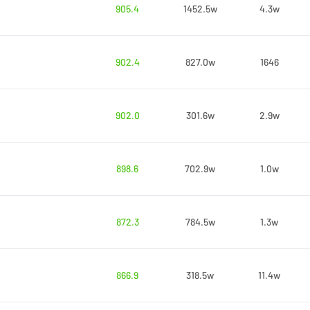
905.4
1452.5w
4.3w
902.4
827.0w
1646
902.0
301.6w
2.9w
898.6
702.9w
1.0w
872.3
784.5w
1.3w
866.9
318.5w
11.4w