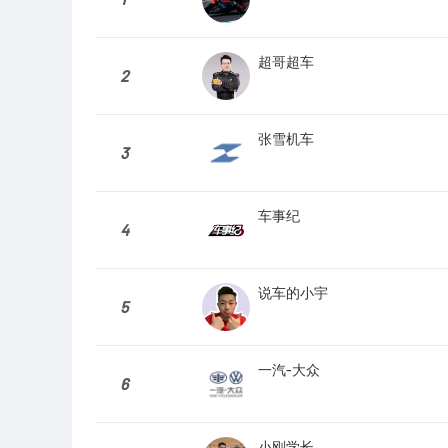
超哥超车
2
张雪机车
3
车事纪
4
说车的小宇
5
一汽-大众
6
小刚学长