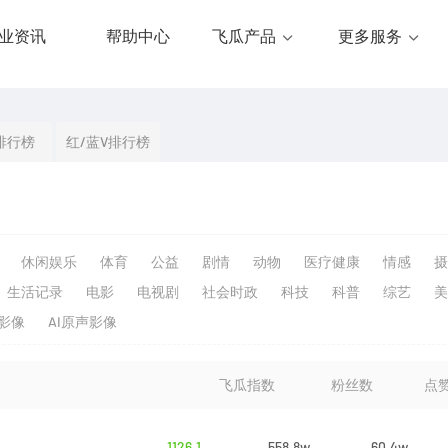
业资讯
帮助中心
飞瓜产品
更多服务
排行榜
红/蓝V排行榜
休闲娱乐
体育
公益
剧情
动物
医疗健康
情感
摄
生活记录
电影
电视剧
社会时政
科技
科普
综艺
美
生影像
AI原声影像
飞瓜指数
粉丝数
点
1126.1
558.8w
60.4w