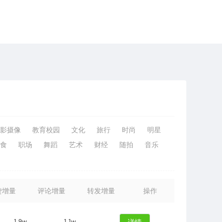
影摄像
教育校园
文化
旅行
时尚
明星
食
职场
舞蹈
艺术
财经
随拍
音乐
赞增量
评论增量
转发增量
操作
1.9w
1.1w