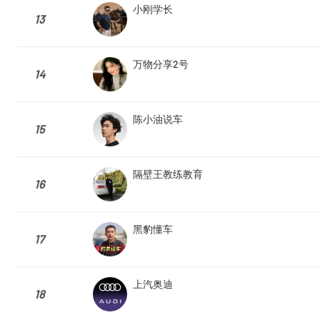
小刚学长
13
万物分享2号
14
陈小油说车
15
隔壁王教练教育
16
黑豹懂车
17
上汽奥迪
18