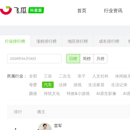
首页
行业资讯
行业排行榜
涨粉排行榜
地区排行榜
成长排行榜
日榜
周榜
月榜
所属行业：
全部
三农
二次元
亲子
人文社科
休闲娱
母婴
汽车
法律
游戏
生活家居
生活记录
颜值
传统文化
特效&小游戏
AI原生影像
AI
排行
播主
雷军
1