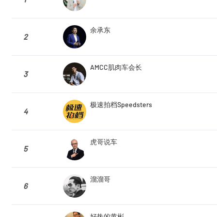
余承东
2
AMCC肌肉车会长
3
极速拍档Speedsters
4
虎哥说车
5
溜溜哥
6
好热的黄彬