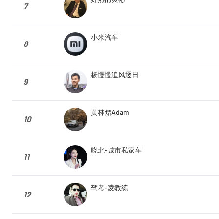
7
小米汽车
8
杨慢慢追风逐日
9
黄林熠Adam
10
晓北-城市私家车
11
驾考-凌教练
12