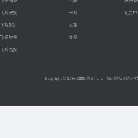
飞瓜品策
云略
联系我
飞瓜智投
千瓜
免责申
飞瓜B站
友望
飞瓜智星
集瓜
飞瓜易投
Copyright © 2014-2026 果集·飞瓜
|
福州果集信息科