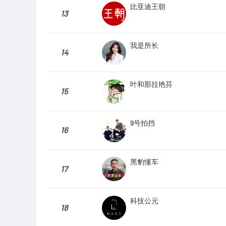
比亚迪王朝
13
我是所长
14
叶和那拉艳芬
15
9号拍挡
16
黑豹懂车
17
科技公元
18