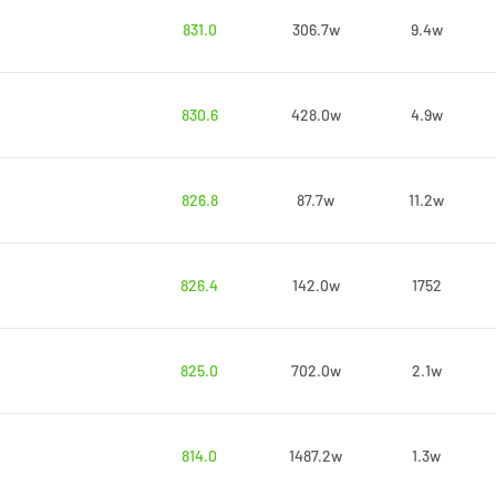
831.0
306.7w
9.4w
830.6
428.0w
4.9w
826.8
87.7w
11.2w
826.4
142.0w
1752
825.0
702.0w
2.1w
814.0
1487.2w
1.3w