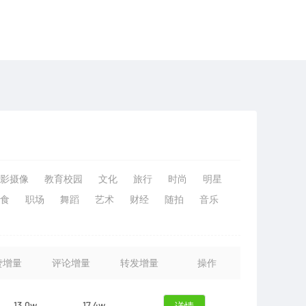
影摄像
教育校园
文化
旅行
时尚
明星
食
职场
舞蹈
艺术
财经
随拍
音乐
赞增量
评论增量
转发增量
操作
13.0w
17.4w