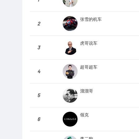
张雪的机车
2
虎哥说车
3
超哥超车
4
溜溜哥
5
领克
6
李二狗