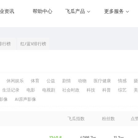
业资讯
帮助中心
飞瓜产品
更多服务
排行榜
红/蓝V排行榜
休闲娱乐
体育
公益
剧情
动物
医疗健康
情感
摄
生活记录
电影
电视剧
社会时政
科技
科普
综艺
美
生影像
AI原声影像
飞瓜指数
粉丝数
点
1240.6
4266.7w
11.2w