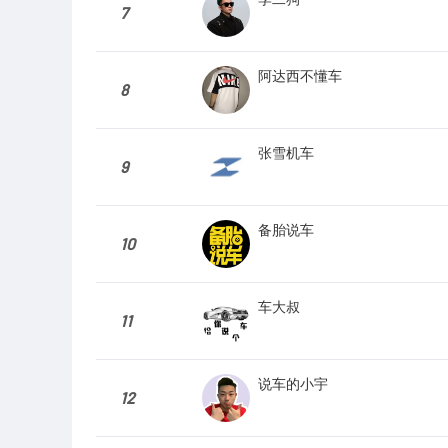
7
阿达西不懂车
8
张雪机车
9
备胎说车
10
车大叔
11
说车的小宇
12