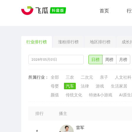
首页
行
行业排行榜
涨粉排行榜
地区排行榜
成长
日榜
周榜
月榜
所属行业：
全部
三农
二次元
亲子
人文社科
母婴
汽车
法律
游戏
生活家居
颜值
传统文化
特效&小游戏
AI原
排行
播主
雷军
1