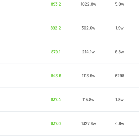
893.2
1022.8w
5.0w
892.2
302.6w
1.9w
879.1
214.1w
6.8w
843.6
1113.9w
6298
837.4
115.8w
1.8w
837.0
1327.8w
4.6w