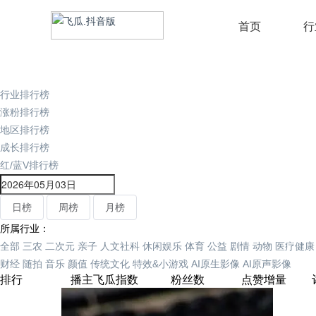
首页
行
行业排行榜
涨粉排行榜
地区排行榜
成长排行榜
红/蓝V排行榜
日榜
周榜
月榜
所属行业：
全部
三农
二次元
亲子
人文社科
休闲娱乐
体育
公益
剧情
动物
医疗健康
财经
随拍
音乐
颜值
传统文化
特效&小游戏
AI原生影像
AI原声影像
排行
播主
飞瓜指数
粉丝数
点赞增量