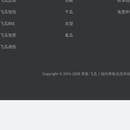
飞瓜品策
云略
联系我
飞瓜智投
千瓜
免责申
飞瓜B站
友望
飞瓜智星
集瓜
飞瓜易投
Copyright © 2014-2026 果集·飞瓜
|
福州果集信息科