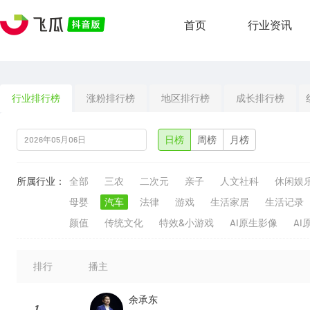
首页
行业资讯
行业排行榜
涨粉排行榜
地区排行榜
成长排行榜
日榜
周榜
月榜
所属行业：
全部
三农
二次元
亲子
人文社科
休闲娱
母婴
汽车
法律
游戏
生活家居
生活记录
颜值
传统文化
特效&小游戏
AI原生影像
AI
排行
播主
余承东
1