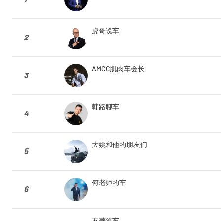
虎哥说车
2
AMCC肌肉车会长
3
韩路聊车
4
大姚和他的朋友们
5
何老师的车
6
五菱汽车