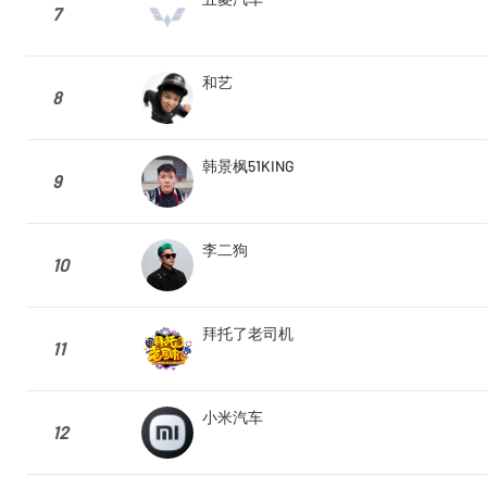
7
和艺
8
韩景枫51KING
9
李二狗
10
拜托了老司机
11
小米汽车
12