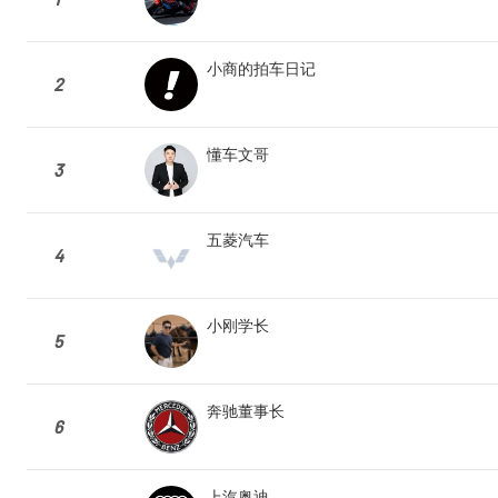
小商的拍车日记
2
懂车文哥
3
五菱汽车
4
小刚学长
5
奔驰董事长
6
上汽奥迪