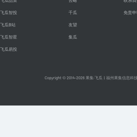
飞瓜品策
云略
联系我
飞瓜智投
千瓜
免责申
飞瓜B站
友望
飞瓜智星
集瓜
飞瓜易投
Copyright © 2014-2026 果集·飞瓜
|
福州果集信息科