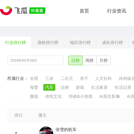
首页
行业资讯
行业排行榜
涨粉排行榜
地区排行榜
成长排行榜
日榜
周榜
月榜
所属行业：
全部
三农
二次元
亲子
人文社科
休闲娱
母婴
汽车
法律
游戏
生活家居
生活记录
颜值
传统文化
特效&小游戏
AI原生影像
AI
排行
播主
张雪的机车
1