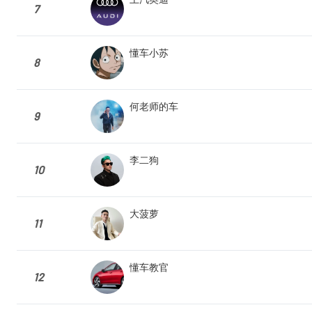
7
懂车小苏
8
何老师的车
9
李二狗
10
大菠萝
11
懂车教官
12