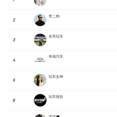
李二狗
2
东哥玩车
3
奇瑞汽车
4
玩车女神
5
玩车报告
6
诺诺🚚