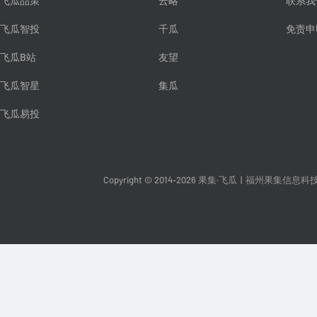
飞瓜品策
云略
联系我
飞瓜智投
千瓜
免责申
飞瓜B站
友望
飞瓜智星
集瓜
飞瓜易投
Copyright © 2014-2026 果集·飞瓜
|
福州果集信息科