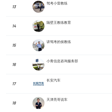
驾考小雷教练
13
隔壁王教练教育
14
讲驾考的侯教练
15
小青信息咨询服务部
16
长安汽车
17
天津亮哥说车
18