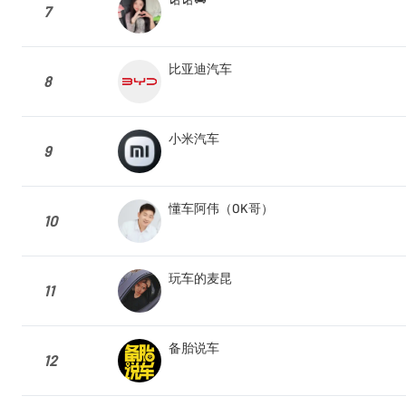
7
比亚迪汽车
8
小米汽车
9
懂车阿伟（OK哥）
10
玩车的麦昆
11
备胎说车
12