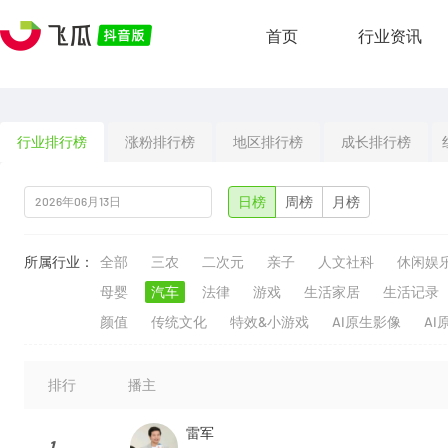
首页
行业资讯
行业排行榜
涨粉排行榜
地区排行榜
成长排行榜
日榜
周榜
月榜
所属行业：
全部
三农
二次元
亲子
人文社科
休闲娱
母婴
汽车
法律
游戏
生活家居
生活记录
颜值
传统文化
特效&小游戏
AI原生影像
AI
排行
播主
雷军
1