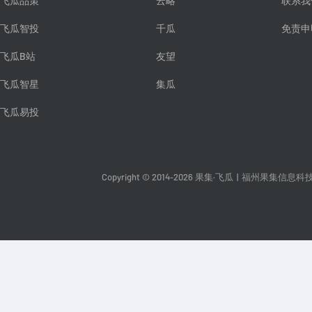
飞瓜品策
云略
联系我
飞瓜智投
千瓜
免责申
飞瓜B站
友望
飞瓜智星
集瓜
飞瓜易投
Copyright © 2014-2026 果集·飞瓜
|
福州果集信息科