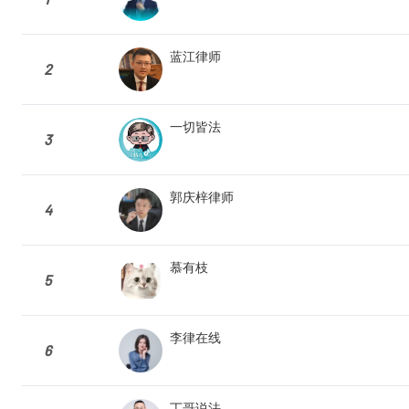
蓝江律师
2
一切皆法
3
郭庆梓律师
4
慕有枝
5
李律在线
6
丁哥说法