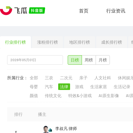
首页
行业资讯
行业排行榜
涨粉排行榜
地区排行榜
成长排行榜
日榜
周榜
月榜
所属行业：
全部
三农
二次元
亲子
人文社科
休闲娱
母婴
汽车
法律
游戏
生活家居
生活记录
颜值
传统文化
特效&小游戏
AI原生影像
AI
排行
播主
李叔凡 律师
1