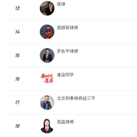
尾律
13
梁妍双律师
14
罗欢平律师
15
逢柒同学
16
北京刑事律师赵三平
17
底蕊律师
18