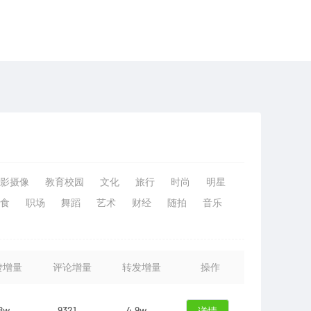
影摄像
教育校园
文化
旅行
时尚
明星
食
职场
舞蹈
艺术
财经
随拍
音乐
赞增量
评论增量
转发增量
操作
8w
9321
4.9w