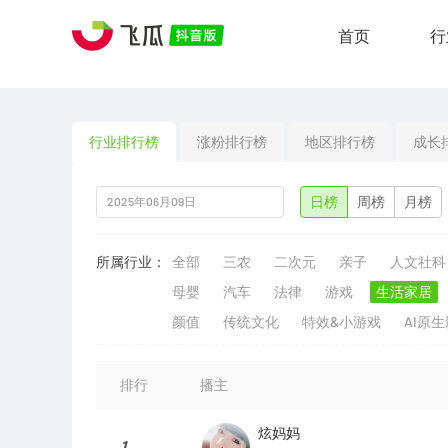
首页
行
行业排行榜
涨粉排行榜
地区排行榜
成长
日榜
周榜
月榜
所属行业：
全部
三农
二次元
亲子
人文社科
母婴
汽车
法律
游戏
生活家居
颜值
传统文化
特效&小游戏
AI原
排行
播主
炫妈妈
1