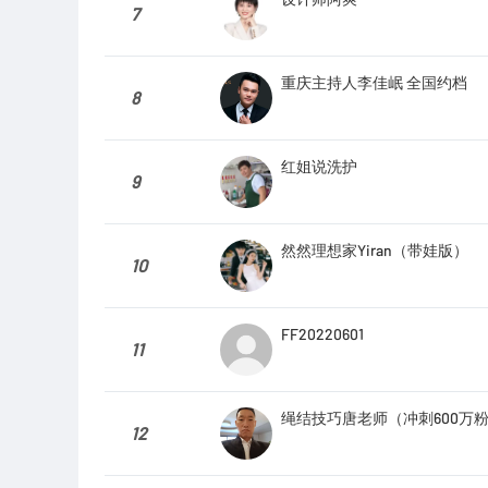
7
重庆主持人李佳岷 全国约档
8
红姐说洗护
9
然然理想家Yiran（带娃版）
10
FF20220601
11
绳结技巧唐老师（冲刺600万
12