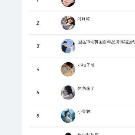
叮咚咚
2
国岳10号英国百年品牌高端运
3
小柚子🫧
4
角角来了
5
小菁衣
6
设计师阿爽