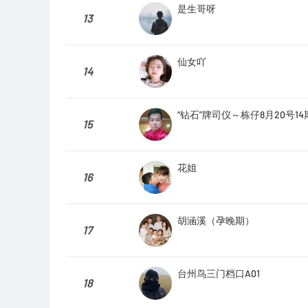
是生哥呀
13
仙女吖
14
“钻石”牌司仪～栋仔8月20号1
15
花姐
16
胡涵溪（孕晚期）
17
台州鸟三门档口A01
18