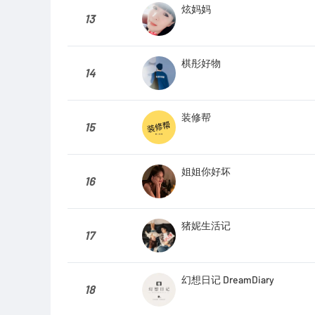
炫妈妈
13
棋彤好物
14
装修帮
15
姐姐你好坏
16
猪妮生活记
17
幻想日记 DreamDiary
18