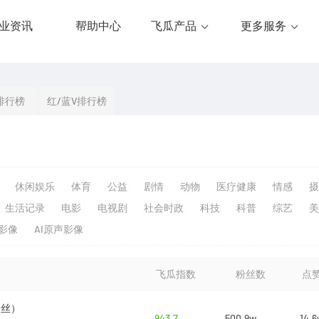
业资讯
帮助中心
飞瓜产品
更多服务
排行榜
红/蓝V排行榜
休闲娱乐
体育
公益
剧情
动物
医疗健康
情感
摄
生活记录
电影
电视剧
社会时政
科技
科普
综艺
美
生影像
AI原声影像
飞瓜指数
粉丝数
点
粉丝）
943.7
500.9w
14.