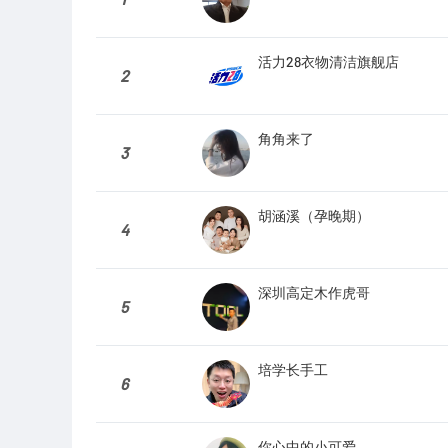
活力28衣物清洁旗舰店
2
角角来了
3
胡涵溪（孕晚期）
4
深圳高定木作虎哥
5
培学长手工
6
你心中的小可爱