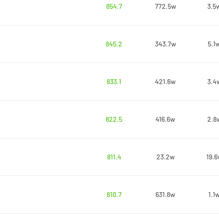
854.7
772.5w
3.5
845.2
343.7w
5.1
833.1
421.6w
3.4
822.5
416.6w
2.8
811.4
23.2w
19.6
810.7
631.8w
1.1