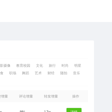
影摄像
教育校园
文化
旅行
时尚
明星
食
职场
舞蹈
艺术
财经
随拍
音乐
赞增量
评论增量
转发增量
操作
6w
984
1.7w