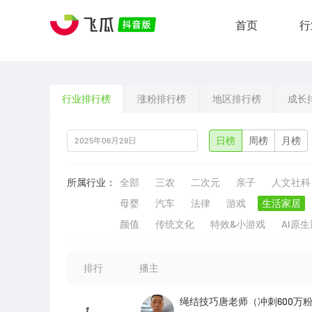
首页
行
行业排行榜
涨粉排行榜
地区排行榜
成长
日榜
周榜
月榜
所属行业：
全部
三农
二次元
亲子
人文社科
母婴
汽车
法律
游戏
生活家居
颜值
传统文化
特效&小游戏
AI原
排行
播主
绳结技巧唐老师（冲刺600万
1