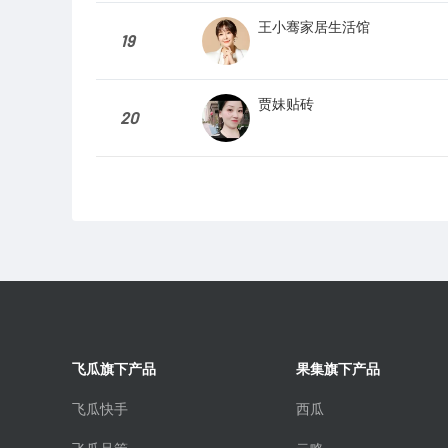
王小骞家居生活馆
19
贾妹贴砖
20
飞瓜旗下产品
果集旗下产品
飞瓜快手
西瓜