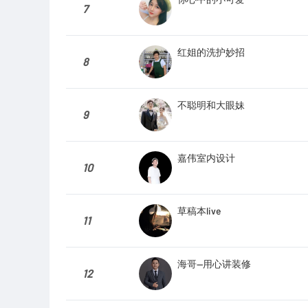
7
红姐的洗护妙招
8
不聪明和大眼妹
9
嘉伟室内设计
10
草稿本live
11
海哥—用心讲装修
12