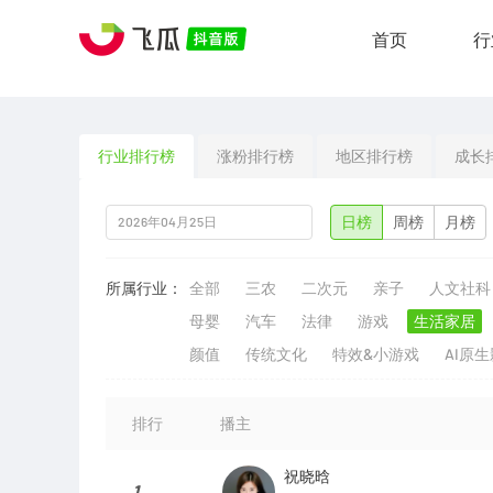
首页
行
行业排行榜
涨粉排行榜
地区排行榜
成长
日榜
周榜
月榜
所属行业：
全部
三农
二次元
亲子
人文社科
母婴
汽车
法律
游戏
生活家居
颜值
传统文化
特效&小游戏
AI原
排行
播主
祝晓晗
1