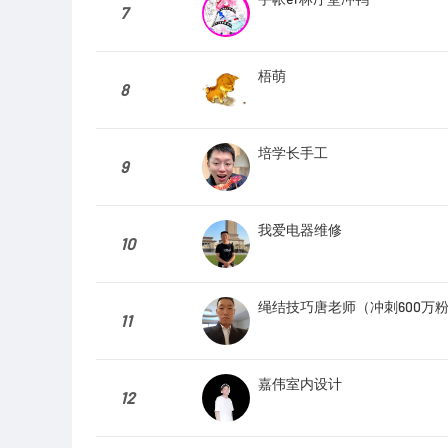
7
梧萌
8
培学长手工
9
我爱电器维修
10
绳结技巧唐老师（冲刺600万
11
嘉伟室内设计
12