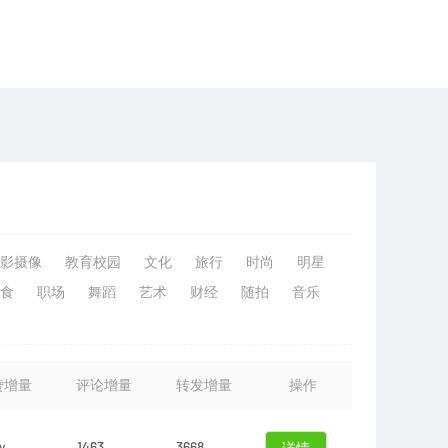
影摄像
教育校园
文化
旅行
时尚
明星
食
职场
舞蹈
艺术
财经
随拍
音乐
赞增量
评论增量
转发增量
操作
w
1463
3668