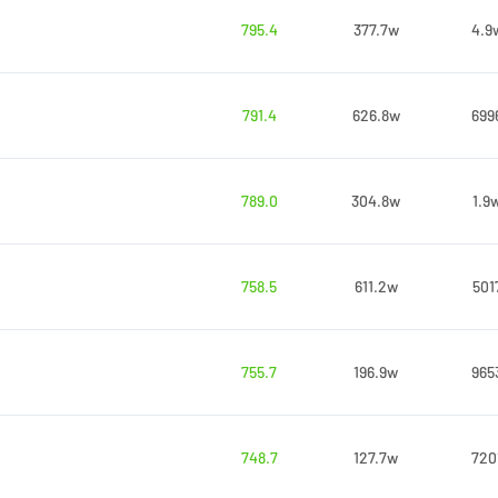
795.4
377.7w
4.9
791.4
626.8w
699
789.0
304.8w
1.9
758.5
611.2w
501
755.7
196.9w
965
748.7
127.7w
720