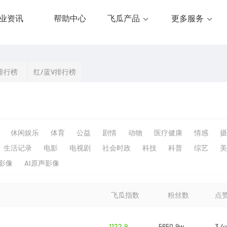
业资讯
帮助中心
飞瓜产品
更多服务
排行榜
红/蓝V排行榜
休闲娱乐
体育
公益
剧情
动物
医疗健康
情感
摄
生活记录
电影
电视剧
社会时政
科技
科普
综艺
美
生影像
AI原声影像
飞瓜指数
粉丝数
点
1122.9
5650.9w
3.4