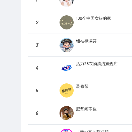
100个中国女孩的家
2
钮祜禄淑芬
3
活力28衣物清洁旗舰店
4
装修帮
5
肥坚闲不住
6
手帐er林厅堂冲鸭