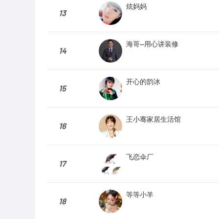
炫妈妈
13
海哥—用心讲装修
14
开心的韵冰
15
王小骞家居生活馆
16
飞恋伞厂
17
等等小羊
18