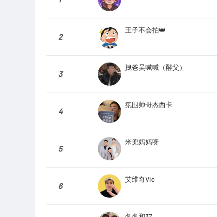
王子不会拍👑
2
拽爸吴喊喊（酵父）
3
氛围帅哥杰西卡
4
米兜妈妈呀
5
艾维奇Vic
6
冬冬和37