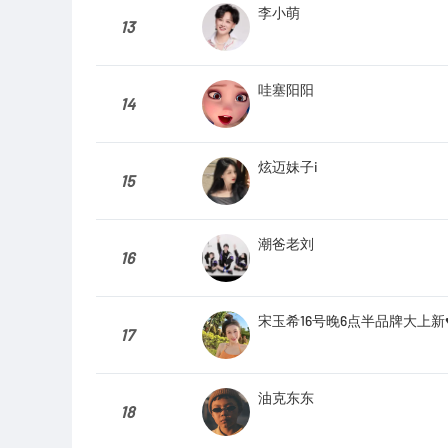
李小萌
13
哇塞阳阳
14
炫迈妹子i
15
潮爸老刘
16
宋玉希16号晚6点半品牌大上新♥
17
油克东东
18