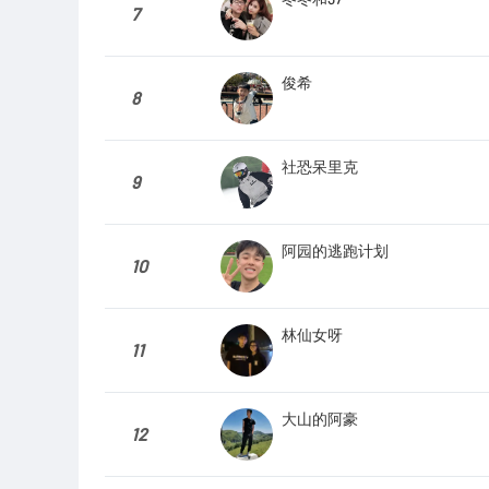
7
俊希
8
社恐呆里克
9
阿园的逃跑计划
10
林仙女呀
11
大山的阿豪
12