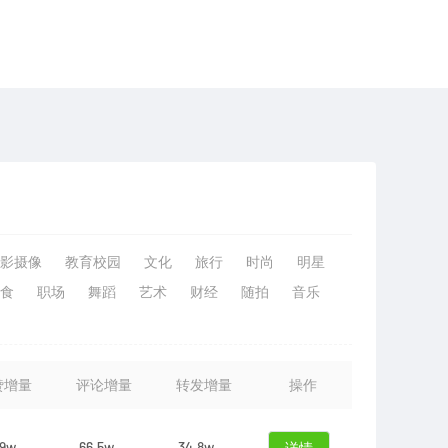
影摄像
教育校园
文化
旅行
时尚
明星
食
职场
舞蹈
艺术
财经
随拍
音乐
赞增量
评论增量
转发增量
操作
.9w
66.5w
34.8w