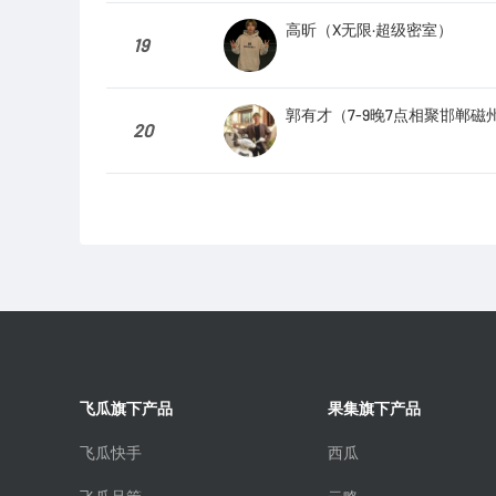
高昕（X无限·超级密室）
19
郭有才（7-9晚7点相聚邯郸磁
20
飞瓜旗下产品
果集旗下产品
飞瓜快手
西瓜