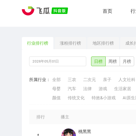
首页
行
行业排行榜
涨粉排行榜
地区排行榜
成长
日榜
周榜
月榜
所属行业：
全部
三农
二次元
亲子
人文社科
母婴
汽车
法律
游戏
生活家居
颜值
传统文化
特效&小游戏
AI原
排行
播主
桃黑黑
1