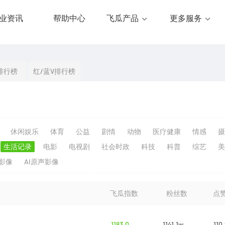
业资讯
帮助中心
飞瓜产品
更多服务
排行榜
红/蓝V排行榜
休闲娱乐
体育
公益
剧情
动物
医疗健康
情感
摄
生活记录
电影
电视剧
社会时政
科技
科普
综艺
美
生影像
AI原声影像
飞瓜指数
粉丝数
点
1183.0
1141.1w
110