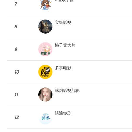
7
宝钰影视
8
桃子侃大片
9
多享电影
10
冰焰影视剪辑
11
踏浪短剧
12