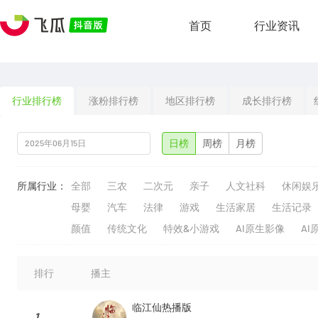
首页
行业资讯
行业排行榜
涨粉排行榜
地区排行榜
成长排行榜
日榜
周榜
月榜
所属行业：
全部
三农
二次元
亲子
人文社科
休闲娱
母婴
汽车
法律
游戏
生活家居
生活记录
颜值
传统文化
特效&小游戏
AI原生影像
AI
排行
播主
临江仙热播版
1