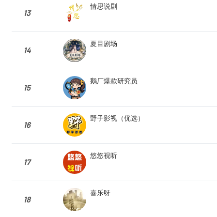
情思说剧
13
夏目剧场
14
鹅厂爆款研究员
15
野子影视（优选）
16
悠悠视听
17
喜乐呀
18