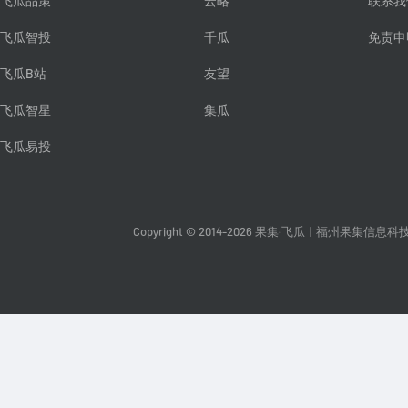
飞瓜品策
云略
联系我
飞瓜智投
千瓜
免责申
飞瓜B站
友望
飞瓜智星
集瓜
飞瓜易投
Copyright © 2014-2026 果集·飞瓜
|
福州果集信息科