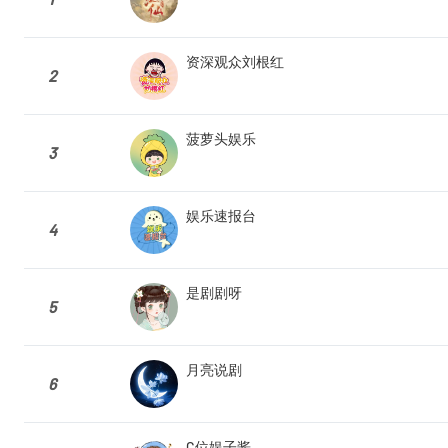
资深观众刘根红
2
菠萝头娱乐
3
娱乐速报台
4
是剧剧呀
5
月亮说剧
6
C位娱子酱