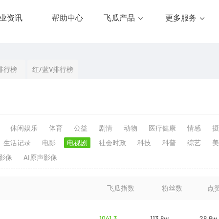
业资讯
帮助中心
飞瓜产品
更多服务
排行榜
红/蓝V排行榜
休闲娱乐
体育
公益
剧情
动物
医疗健康
情感
摄
生活记录
电影
电视剧
社会时政
科技
科普
综艺
美
生影像
AI原声影像
飞瓜指数
粉丝数
点
1041.3
113.8w
28.6w