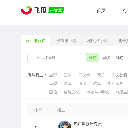
首页
行
行业排行榜
涨粉排行榜
地区排行榜
成长
日榜
周榜
月榜
所属行业：
全部
三农
二次元
亲子
人文社科
母婴
汽车
法律
游戏
生活家居
颜值
传统文化
特效&小游戏
AI原
排行
播主
鹅厂爆款研究员
1