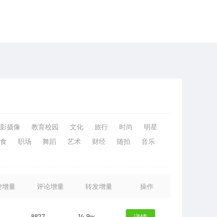
影摄像
教育校园
文化
旅行
时尚
明星
食
职场
舞蹈
艺术
财经
随拍
音乐
赞增量
评论增量
转发增量
操作
8827
14.9w