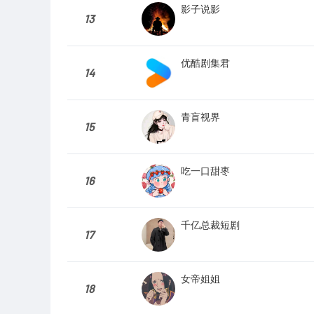
影子说影
13
优酷剧集君
14
青盲视界
15
吃一口甜枣
16
千亿总裁短剧
17
女帝姐姐
18