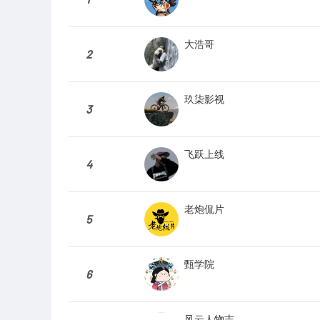
大浩哥
2
玖柒影视
3
飞跃上线
4
老炮侃片
5
甄学院
6
风云人物志