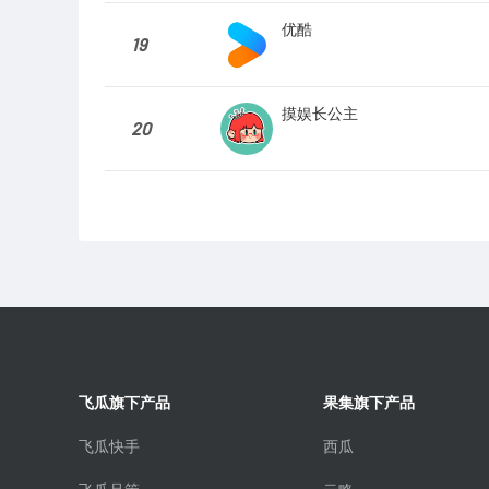
优酷
19
摸娱长公主
20
飞瓜旗下产品
果集旗下产品
飞瓜快手
西瓜