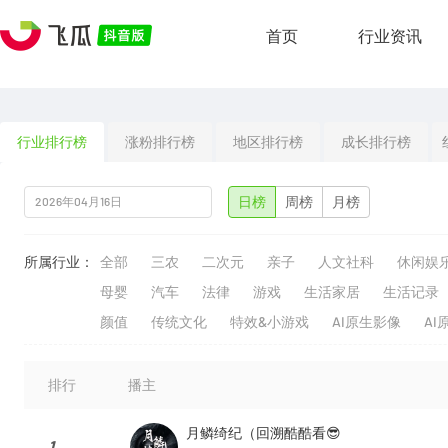
首页
行业资讯
行业排行榜
涨粉排行榜
地区排行榜
成长排行榜
日榜
周榜
月榜
所属行业：
全部
三农
二次元
亲子
人文社科
休闲娱
母婴
汽车
法律
游戏
生活家居
生活记录
颜值
传统文化
特效&小游戏
AI原生影像
AI
排行
播主
月鳞绮纪（回溯酷酷看😎
1