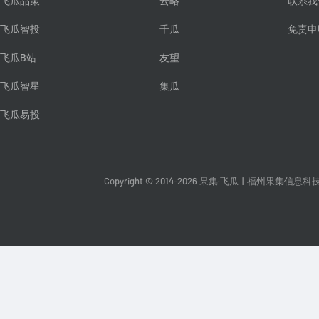
飞瓜品策
云略
联系我
飞瓜智投
千瓜
免责申
飞瓜B站
友望
飞瓜智星
集瓜
飞瓜易投
Copyright © 2014-2026 果集·飞瓜
|
福州果集信息科