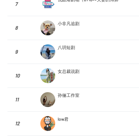
7
小非凡追剧
8
八玥短剧
9
女总裁说剧
10
孙俪工作室
11
low君
12