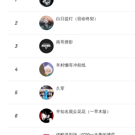
白日提灯（宿命终契）
2
南哥撩影
3
羊村懒哥冲前线
4
久零
5
半知名观众花花（一早木版）
6
优酷港剧场（0710👀夫妻的博弈