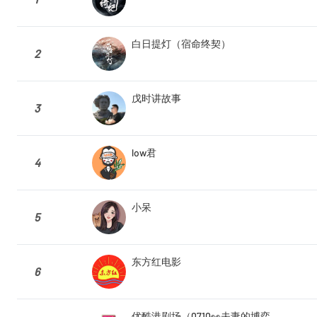
白日提灯（宿命终契）
2
戊时讲故事
3
low君
4
小呆
5
东方红电影
6
优酷港剧场（0710👀夫妻的博弈