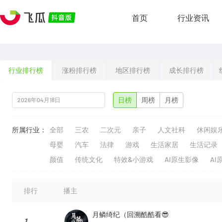
首页
行业资讯
行业排行榜
涨粉排行榜
地区排行榜
成长排行榜
日榜
周榜
月榜
所属行业：
全部
三农
二次元
亲子
人文社科
休闲娱
母婴
汽车
法律
游戏
生活家居
生活记录
颜值
传统文化
特效&小游戏
AI原生影像
AI
排行
播主
月鳞绮纪（回溯酷酷看😎
1