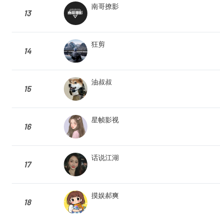
南哥撩影
13
狂剪
14
油叔叔
15
星帧影视
16
话说江湖
17
摸娱郝爽
18