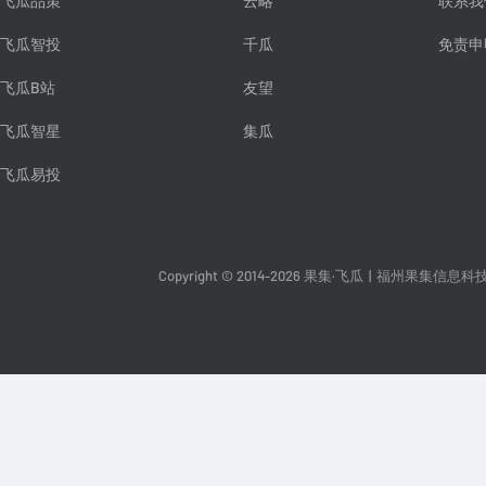
飞瓜品策
云略
联系我
飞瓜智投
千瓜
免责申
飞瓜B站
友望
飞瓜智星
集瓜
飞瓜易投
Copyright © 2014-2026 果集·飞瓜
|
福州果集信息科