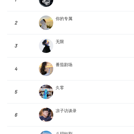
你的专属
2
无限
3
番茄剧场
4
久零
5
凉子访谈录
6
八玥短剧