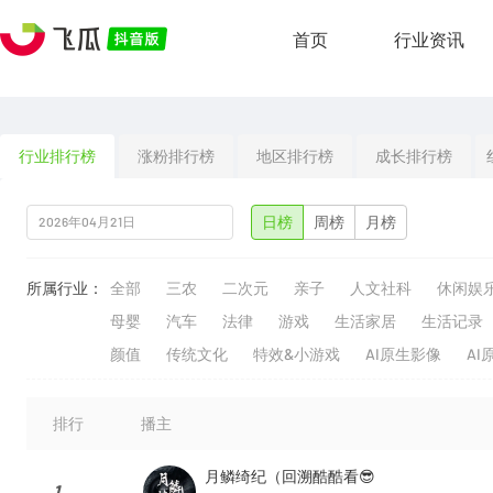
首页
行业资讯
行业排行榜
涨粉排行榜
地区排行榜
成长排行榜
日榜
周榜
月榜
所属行业：
全部
三农
二次元
亲子
人文社科
休闲娱
母婴
汽车
法律
游戏
生活家居
生活记录
颜值
传统文化
特效&小游戏
AI原生影像
AI
排行
播主
月鳞绮纪（回溯酷酷看😎
1