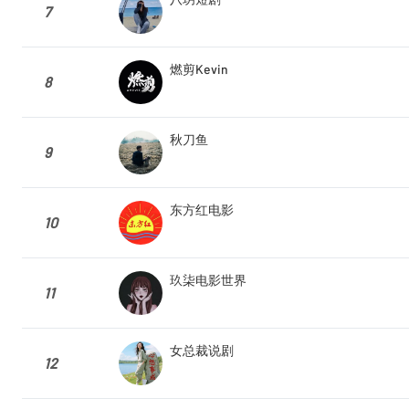
7
燃剪Kevin
8
秋刀鱼
9
东方红电影
10
玖柒电影世界
11
女总裁说剧
12