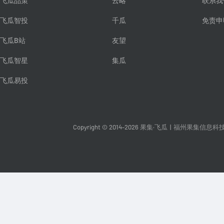
飞瓜品策
云略
联系我
飞瓜智投
千瓜
免责申
飞瓜B站
友望
飞瓜智星
集瓜
飞瓜易投
Copyright © 2014-2026 果集·飞瓜
|
福州果集信息科