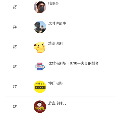
哦哦哥
13
戊时讲故事
14
浩浩说剧
15
优酷港剧场（0710👀夫妻的博弈
16
坤仔电影
17
后宫冷婶儿
18