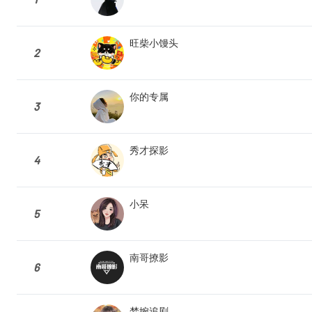
旺柴小馒头
2
你的专属
3
秀才探影
4
小呆
5
南哥撩影
6
梦婉追剧