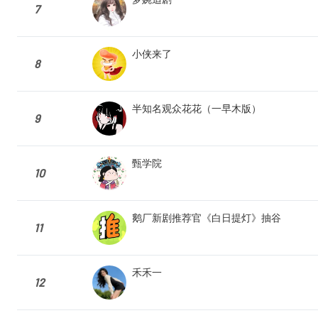
7
小侠来了
8
半知名观众花花（一早木版）
9
甄学院
10
鹅厂新剧推荐官《白日提灯》抽谷
11
禾禾一
12