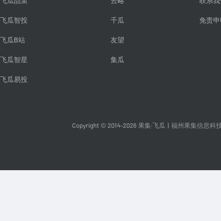
飞瓜品策
云略
联系我
飞瓜智投
千瓜
免责申
飞瓜B站
友望
飞瓜智星
集瓜
飞瓜易投
Copyright © 2014-2026 果集·飞瓜
|
福州果集信息科