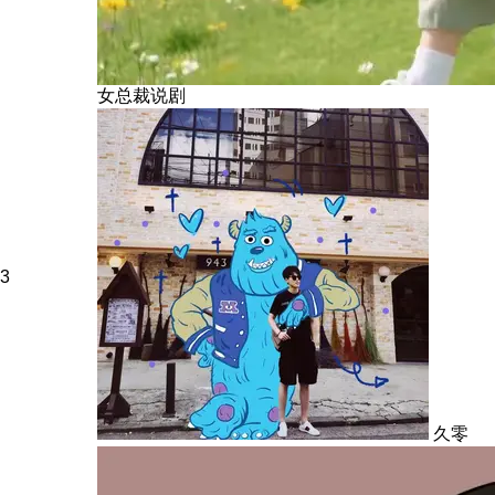
女总裁说剧
3
久零