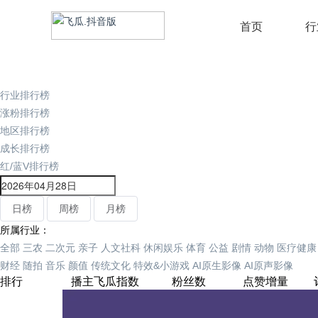
首页
行
行业排行榜
涨粉排行榜
地区排行榜
成长排行榜
红/蓝V排行榜
日榜
周榜
月榜
所属行业：
全部
三农
二次元
亲子
人文社科
休闲娱乐
体育
公益
剧情
动物
医疗健康
财经
随拍
音乐
颜值
传统文化
特效&小游戏
AI原生影像
AI原声影像
排行
播主
飞瓜指数
粉丝数
点赞增量