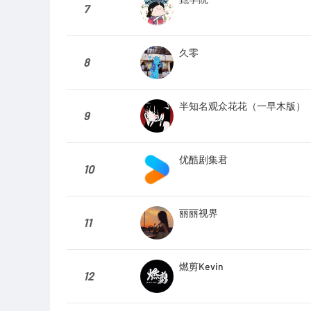
7
久零
8
半知名观众花花（一早木版）
9
优酷剧集君
10
丽丽视界
11
燃剪Kevin
12