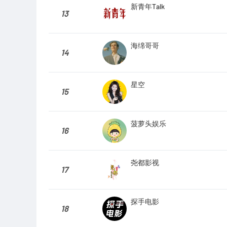
新青年Talk
13
海绵哥哥
14
星空
15
菠萝头娱乐
16
尧都影视
17
探手电影
18