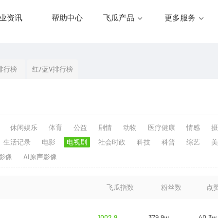
业资讯
帮助中心
飞瓜产品
更多服务
排行榜
红/蓝V排行榜
休闲娱乐
体育
公益
剧情
动物
医疗健康
情感
摄
生活记录
电影
电视剧
社会时政
科技
科普
综艺
美
生影像
AI原声影像
飞瓜指数
粉丝数
点
1002.9
379.9w
40.3w