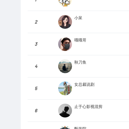
小呆
2
哦哦哥
3
秋刀鱼
4
女总裁说剧
5
止于心影视混剪
6
甄学院