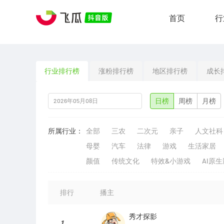
首页
行
行业排行榜
涨粉排行榜
地区排行榜
成长
日榜
周榜
月榜
所属行业：
全部
三农
二次元
亲子
人文社科
母婴
汽车
法律
游戏
生活家居
颜值
传统文化
特效&小游戏
AI原
排行
播主
秀才探影
1