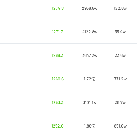
1274.8
2958.8w
122.6w
1271.7
4122.8w
35.4w
1266.3
3647.2w
33.6w
1260.6
1.72亿
771.2w
1253.3
3101.1w
38.7w
1252.0
1.86亿
851.0w