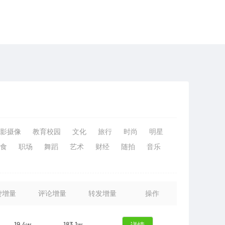
影摄像
教育校园
文化
旅行
时尚
明星
食
职场
舞蹈
艺术
财经
随拍
音乐
赞增量
评论增量
转发增量
操作
19.4w
183.1w