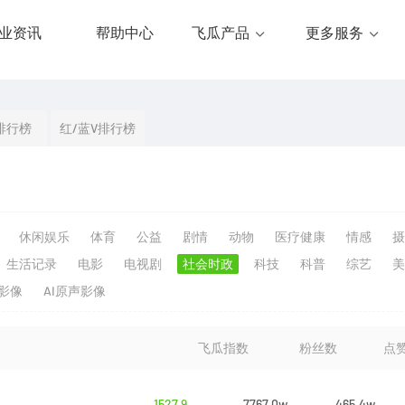
业资讯
帮助中心
飞瓜产品
更多服务
排行榜
红/蓝V排行榜
休闲娱乐
体育
公益
剧情
动物
医疗健康
情感
摄
生活记录
电影
电视剧
社会时政
科技
科普
综艺
美
生影像
AI原声影像
飞瓜指数
粉丝数
点
1527.9
7767.0w
465.4w