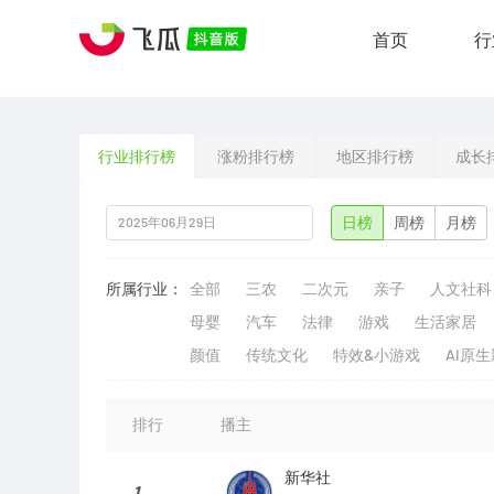
首页
行
行业排行榜
涨粉排行榜
地区排行榜
成长
日榜
周榜
月榜
所属行业：
全部
三农
二次元
亲子
人文社科
母婴
汽车
法律
游戏
生活家居
颜值
传统文化
特效&小游戏
AI原
排行
播主
新华社
1