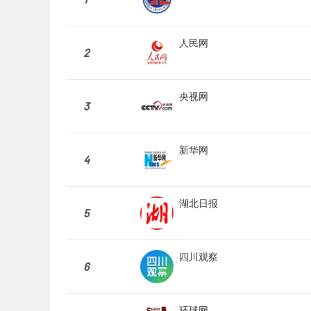
人民网
2
央视网
3
新华网
4
湖北日报
5
四川观察
6
环球网