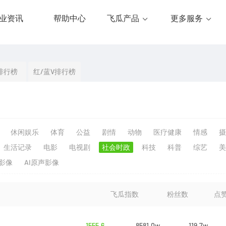
业资讯
帮助中心
飞瓜产品
更多服务
排行榜
红/蓝V排行榜
休闲娱乐
体育
公益
剧情
动物
医疗健康
情感
摄
生活记录
电影
电视剧
社会时政
科技
科普
综艺
美
生影像
AI原声影像
飞瓜指数
粉丝数
点
1555.6
8581.0w
119.7w