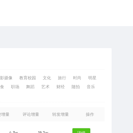
影摄像
教育校园
文化
旅行
时尚
明星
食
职场
舞蹈
艺术
财经
随拍
音乐
赞增量
评论增量
转发增量
操作
4.3w
19.2w