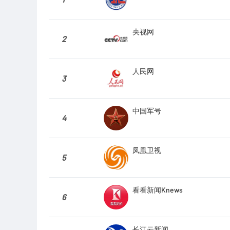
央视网
2
人民网
3
中国军号
4
凤凰卫视
5
看看新闻Knews
6
长江云新闻