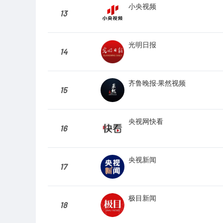
小央视频
13
光明日报
14
齐鲁晚报·果然视频
15
央视网快看
16
央视新闻
17
极目新闻
18