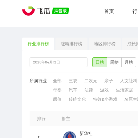
首页
行
行业排行榜
涨粉排行榜
地区排行榜
成长
日榜
周榜
月榜
所属行业：
全部
三农
二次元
亲子
人文社科
母婴
汽车
法律
游戏
生活家居
颜值
传统文化
特效&小游戏
AI原
排行
播主
新华社
1