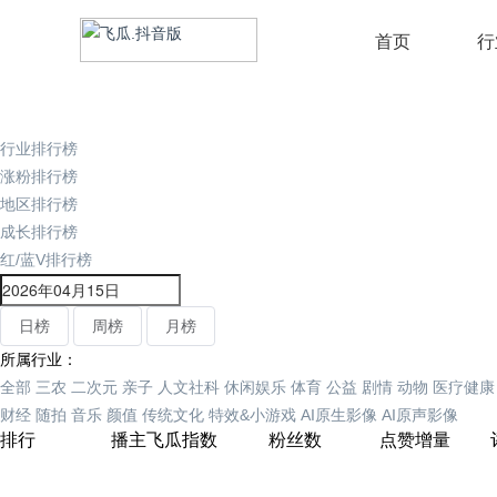
首页
行
行业排行榜
涨粉排行榜
地区排行榜
成长排行榜
红/蓝V排行榜
日榜
周榜
月榜
所属行业：
全部
三农
二次元
亲子
人文社科
休闲娱乐
体育
公益
剧情
动物
医疗健康
财经
随拍
音乐
颜值
传统文化
特效&小游戏
AI原生影像
AI原声影像
排行
播主
飞瓜指数
粉丝数
点赞增量