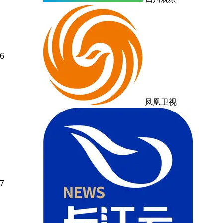
6
凤凰卫视
7