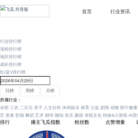
首页
行业资讯
行业排行榜
涨粉排行榜
地区排行榜
成长排行榜
红/蓝V排行榜
日榜
周榜
月榜
所属行业：
全部
三农
二次元
亲子
人文社科
休闲娱乐
体育
公益
剧情
动物
医疗健康
艺
美食
职场
舞蹈
艺术
财经
随拍
音乐
颜值
传统文化
特效&小游戏
AI
排行
播主
飞瓜指数
粉丝数
点赞增量