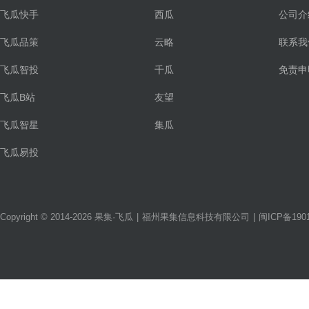
飞瓜快手
西瓜
公司介
飞瓜品策
云略
联系我
飞瓜智投
千瓜
免责申
飞瓜B站
友望
飞瓜智星
集瓜
飞瓜易投
Copyright © 2014-2026 果集·飞瓜
|
福州果集信息科技有限公司
|
闽ICP备1901