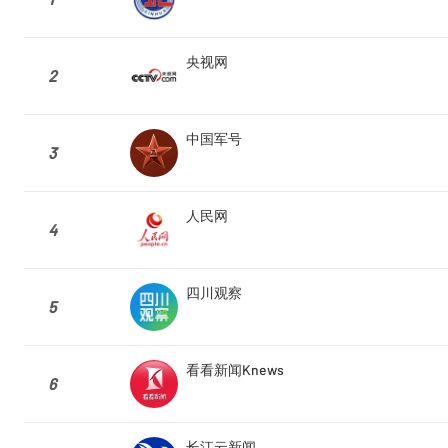
央视网
2
中国军号
3
人民网
4
四川观察
5
看看新闻Knews
6
长江云新闻