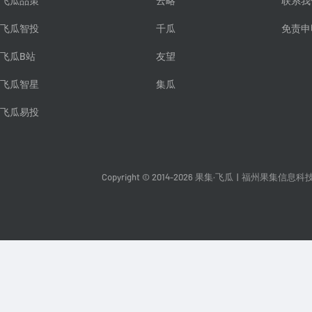
飞瓜品策
云略
联系我
飞瓜智投
千瓜
免责申
飞瓜B站
友望
飞瓜智星
集瓜
飞瓜易投
Copyright © 2014-2026 果集·飞瓜
|
福州果集信息科