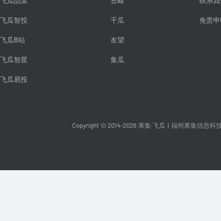
飞瓜品策
云略
联系我
飞瓜智投
千瓜
免责申
飞瓜B站
友望
飞瓜智星
集瓜
飞瓜易投
Copyright © 2014-2026 果集·飞瓜
|
福州果集信息科