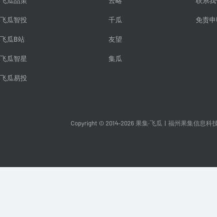
飞瓜品策
云略
联系我
飞瓜智投
千瓜
免责申
飞瓜B站
友望
飞瓜智星
集瓜
飞瓜易投
Copyright © 2014-2026 果集·飞瓜
|
福州果集信息科