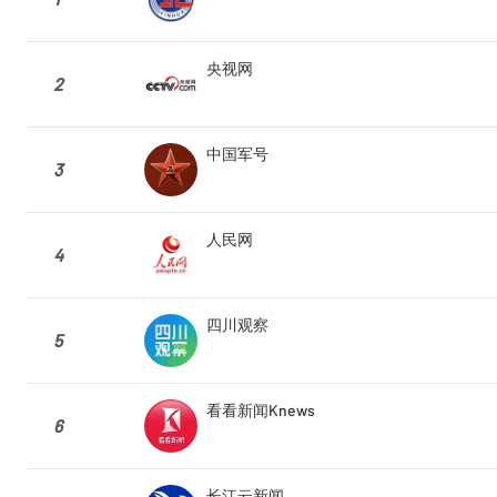
央视网
2
中国军号
3
人民网
4
四川观察
5
看看新闻Knews
6
长江云新闻