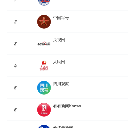
中国军号
2
央视网
3
人民网
4
四川观察
5
看看新闻Knews
6
长江云新闻