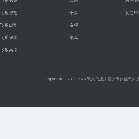
飞瓜品策
云略
联系我
飞瓜智投
千瓜
免责申
飞瓜B站
友望
飞瓜智星
集瓜
飞瓜易投
Copyright © 2014-2026 果集·飞瓜
|
福州果集信息科