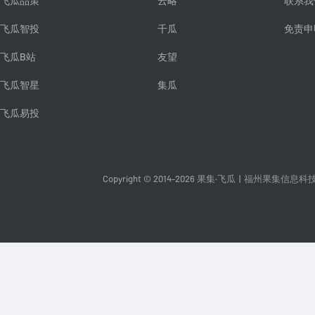
飞瓜品策
云略
联系我
飞瓜智投
千瓜
免责申
飞瓜B站
友望
飞瓜智星
集瓜
飞瓜易投
Copyright © 2014-2026 果集·飞瓜
|
福州果集信息科