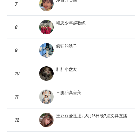
7
精忠少年赵教练
8
癫狂的皓子
9
肚肚小盆友
10
三胞胎真善美
11
王豆豆爱逗逗儿8月16日晚7点文具直播
12