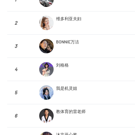
维多利亚夫妇
2
BONNIE万洁
3
刘格格
4
我是机灵姐
5
教体育的雷老师
6
沐言开心酱