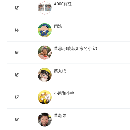
A000寶紅
13
闫浩
14
董思玗(晓菲姐家的小宝)
15
蔡丸纸
16
小凯和小鸣
17
董老弟
18