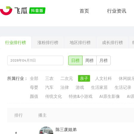
首页
行业资讯
行业排行榜
涨粉排行榜
地区排行榜
成长排行榜
日榜
周榜
月榜
所属行业：
全部
三农
二次元
亲子
人文社科
休闲娱
母婴
汽车
法律
游戏
生活家居
生活记录
颜值
传统文化
特效&小游戏
AI原生影像
AI
排行
播主
陈三废姐弟
1