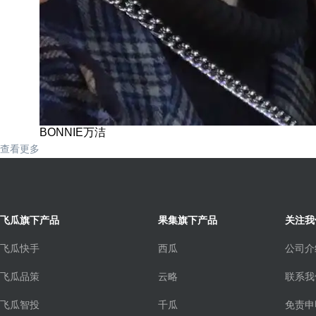
BONNIE万洁
查看更多
飞瓜旗下产品
果集旗下产品
关注我
飞瓜快手
西瓜
公司介
飞瓜品策
云略
联系我
飞瓜智投
千瓜
免责申