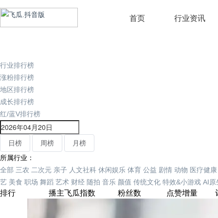
首页
行业资讯
行业排行榜
涨粉排行榜
地区排行榜
成长排行榜
红/蓝V排行榜
日榜
周榜
月榜
所属行业：
全部
三农
二次元
亲子
人文社科
休闲娱乐
体育
公益
剧情
动物
医疗健康
艺
美食
职场
舞蹈
艺术
财经
随拍
音乐
颜值
传统文化
特效&小游戏
AI
排行
播主
飞瓜指数
粉丝数
点赞增量