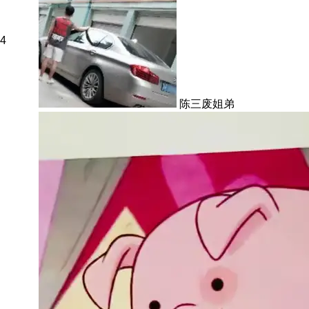
4
陈三废姐弟