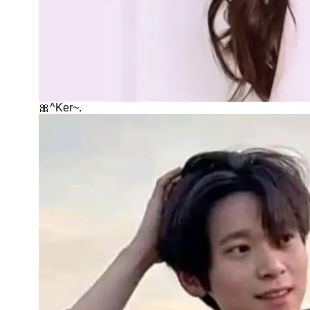
🎀^Ker~.