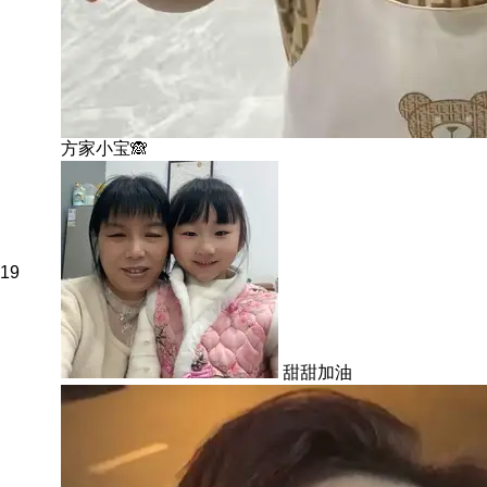
方家小宝🙈
19
甜甜加油