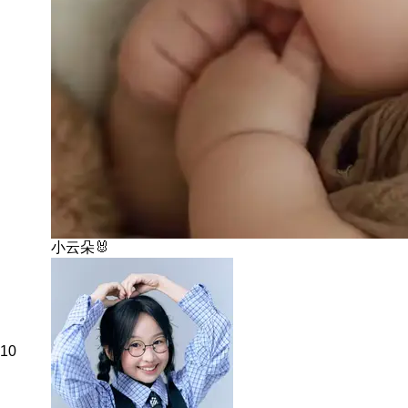
小云朵🐰
10