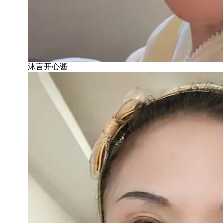
沐言开心酱