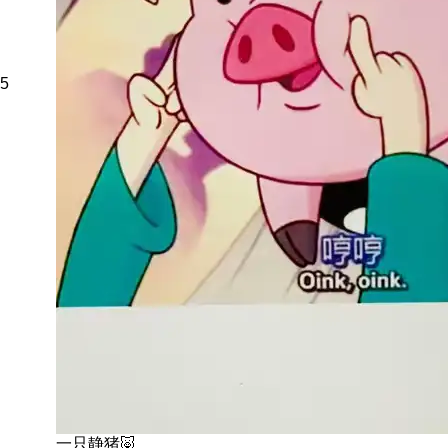
5
一只静猪🐷