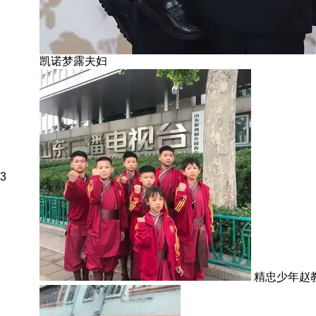
凯诺梦露夫妇
3
精忠少年赵