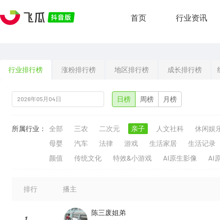
首页
行业资讯
行业排行榜
涨粉排行榜
地区排行榜
成长排行榜
日榜
周榜
月榜
所属行业：
全部
三农
二次元
亲子
人文社科
休闲娱
母婴
汽车
法律
游戏
生活家居
生活记录
颜值
传统文化
特效&小游戏
AI原生影像
AI
排行
播主
陈三废姐弟
1