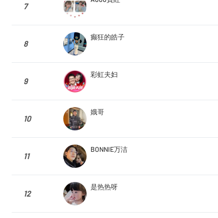
7
癫狂的皓子
8
彩虹夫妇
9
娥哥
10
BONNIE万洁
11
是热热呀
12