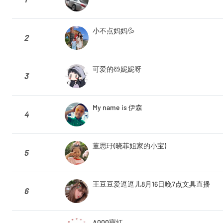
小不点妈妈💦
2
可爱的🐹妮妮呀
3
My name is 伊森
4
董思玗(晓菲姐家的小宝)
5
王豆豆爱逗逗儿8月16日晚7点文具直播
6
A000寶紅