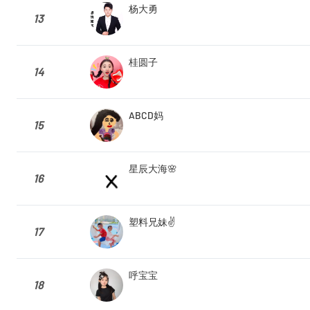
杨大勇
13
桂圆子
14
ABCD妈
15
星辰大海🌸
16
塑料兄妹✌️
17
呼宝宝
18