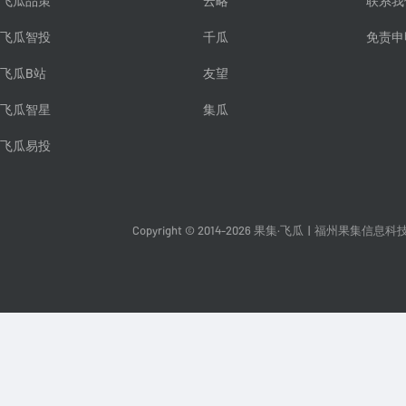
飞瓜品策
云略
联系我
飞瓜智投
千瓜
免责申
飞瓜B站
友望
飞瓜智星
集瓜
飞瓜易投
Copyright © 2014-2026 果集·飞瓜
|
福州果集信息科