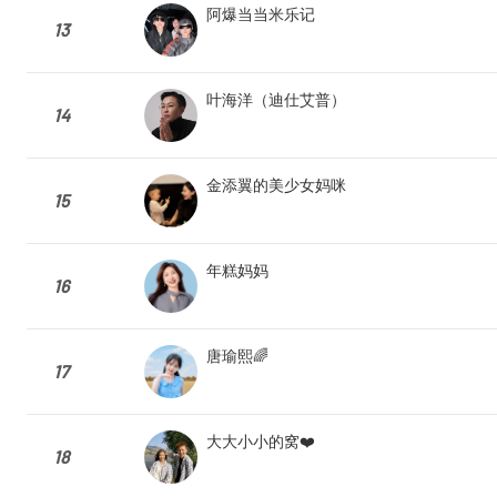
阿爆当当米乐记
13
叶海洋（迪仕艾普）
14
金添翼的美少女妈咪
15
年糕妈妈
16
唐瑜熙🌈
17
大大小小的窝❤️
18