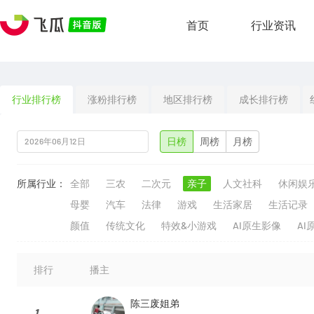
首页
行业资讯
行业排行榜
涨粉排行榜
地区排行榜
成长排行榜
日榜
周榜
月榜
所属行业：
全部
三农
二次元
亲子
人文社科
休闲娱
母婴
汽车
法律
游戏
生活家居
生活记录
颜值
传统文化
特效&小游戏
AI原生影像
AI
排行
播主
陈三废姐弟
1