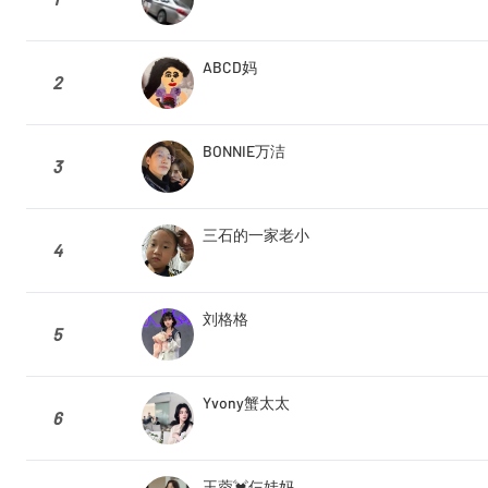
ABCD妈
2
BONNIE万洁
3
三石的一家老小
4
刘格格
5
Yvony蟹太太
6
王蓉💓仨娃妈