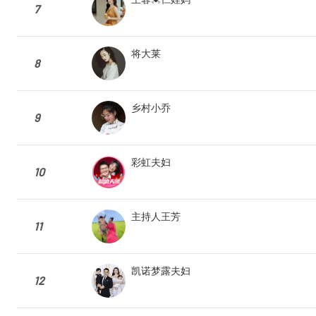
7
将大莱
8
乡村小乔
9
彩虹夫妇
10
主持人王芳
11
凯诺梦露夫妇
12