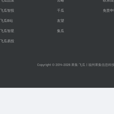
飞瓜品策
云略
联系我
飞瓜智投
千瓜
免责申
飞瓜B站
友望
飞瓜智星
集瓜
飞瓜易投
Copyright © 2014-2026 果集·飞瓜
|
福州果集信息科