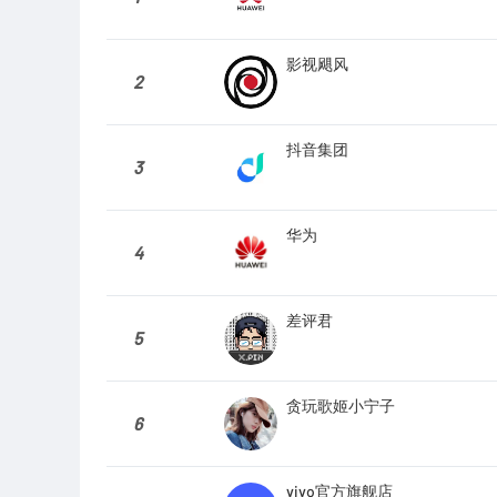
影视飓风
2
抖音集团
3
华为
4
差评君
5
贪玩歌姬小宁子
6
vivo官方旗舰店