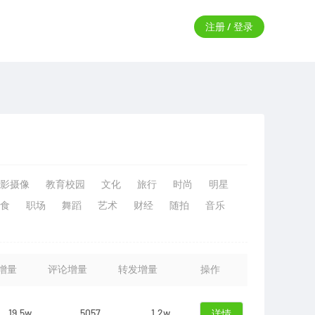
注册 / 登录
影摄像
教育校园
文化
旅行
时尚
明星
食
职场
舞蹈
艺术
财经
随拍
音乐
增量
评论增量
转发增量
操作
19.5w
5057
1.2w
详情