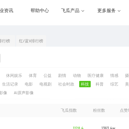
业资讯
帮助中心
飞瓜产品
更多服务
排行榜
红/蓝V排行榜
休闲娱乐
体育
公益
剧情
动物
医疗健康
情感
摄
生活记录
电影
电视剧
社会时政
科技
科普
综艺
美
生影像
AI原声影像
飞瓜指数
粉丝数
点赞
1128.4
1363.4w