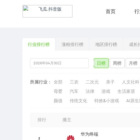
首页
行
行业排行榜
涨粉排行榜
地区排行榜
成长
日榜
周榜
月榜
所属行业：
全部
三农
二次元
亲子
人文社科
母婴
汽车
法律
游戏
生活家居
颜值
传统文化
特效&小游戏
AI原
排行
播主
华为终端
1