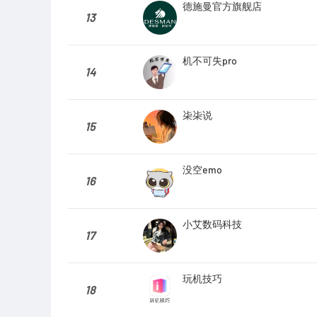
德施曼官方旗舰店
13
机不可失pro
14
㭍㭍说
15
没空emo
16
小艾数码科技
17
玩机技巧
18