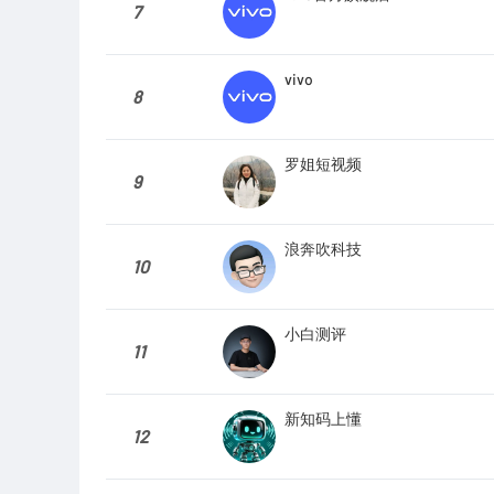
7
vivo
8
罗姐短视频
9
浪奔吹科技
10
小白测评
11
新知码上懂
12