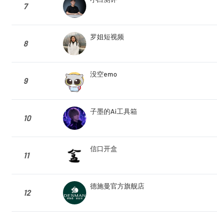
7
罗姐短视频
8
没空emo
9
子墨的Ai工具箱
10
信口开盒
11
德施曼官方旗舰店
12