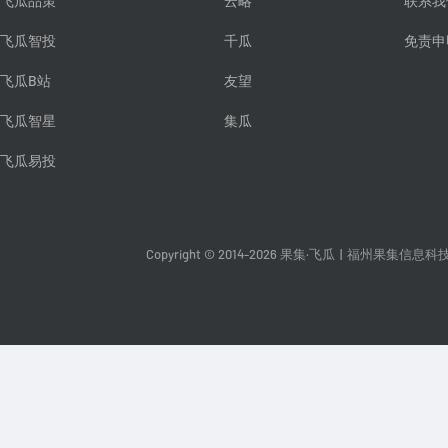
飞瓜品策
云略
联系我
飞瓜智投
千瓜
免责申
飞瓜B站
友望
飞瓜智星
集瓜
飞瓜易投
Copyright © 2014-2026 果集·飞瓜
|
福州果集信息科