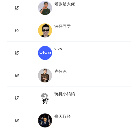
老张是大佬
13
波仔同学
14
vivo
15
卢伟冰
16
玩机小鸽鸽
17
熹天取经
18