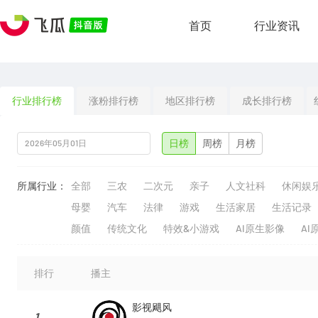
首页
行业资讯
行业排行榜
涨粉排行榜
地区排行榜
成长排行榜
日榜
周榜
月榜
所属行业：
全部
三农
二次元
亲子
人文社科
休闲娱
母婴
汽车
法律
游戏
生活家居
生活记录
颜值
传统文化
特效&小游戏
AI原生影像
AI
排行
播主
影视飓风
1