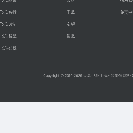
飞瓜品策
云略
联系我
飞瓜智投
千瓜
免责申
飞瓜B站
友望
飞瓜智星
集瓜
飞瓜易投
Copyright © 2014-2026 果集·飞瓜
|
福州果集信息科