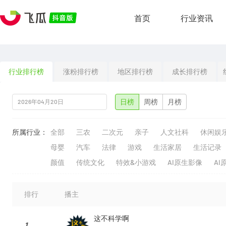
首页
行业资讯
行业排行榜
涨粉排行榜
地区排行榜
成长排行榜
日榜
周榜
月榜
所属行业：
全部
三农
二次元
亲子
人文社科
休闲娱
母婴
汽车
法律
游戏
生活家居
生活记录
颜值
传统文化
特效&小游戏
AI原生影像
AI
排行
播主
这不科学啊
1