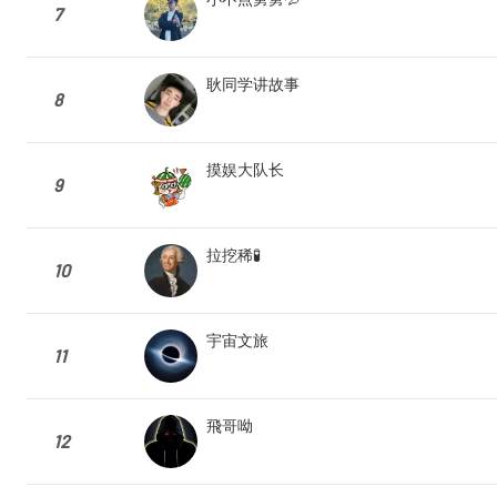
7
耿同学讲故事
8
摸娱大队长
9
拉挖稀🧪
10
宇宙文旅
11
飛哥呦
12