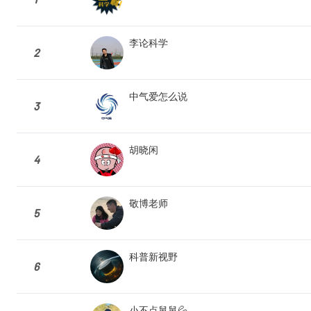
李论科学
2
中气爱怎么说
3
胡晓闲
4
敬博老师
5
科普新视野
6
小不点舅舅💦