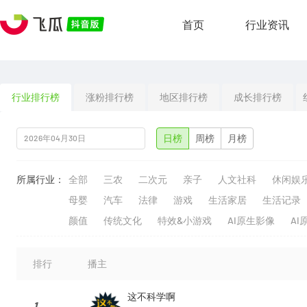
首页
行业资讯
行业排行榜
涨粉排行榜
地区排行榜
成长排行榜
日榜
周榜
月榜
所属行业：
全部
三农
二次元
亲子
人文社科
休闲娱
母婴
汽车
法律
游戏
生活家居
生活记录
颜值
传统文化
特效&小游戏
AI原生影像
AI
排行
播主
这不科学啊
1