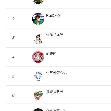
Rap&科学
2
娱乐花无缺
3
胡晓闲
4
中气爱怎么说
5
摸娱大队长
6
亿点点不一样