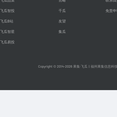
飞瓜品策
云略
联系我
飞瓜智投
千瓜
免责申
飞瓜B站
友望
飞瓜智星
集瓜
飞瓜易投
Copyright © 2014-2026 果集·飞瓜
|
福州果集信息科