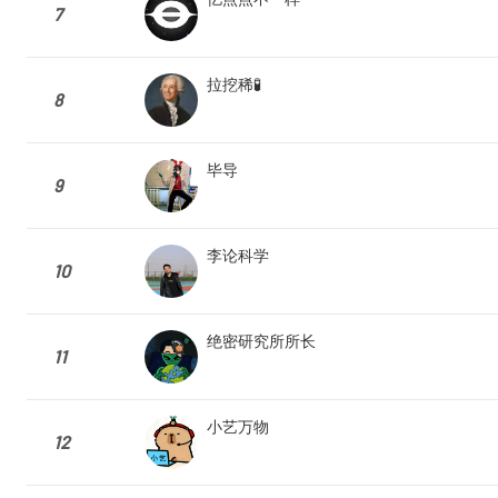
7
拉挖稀🧪
8
毕导
9
李论科学
10
绝密研究所所长
11
小艺万物
12