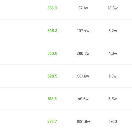
868.0
67.1w
18.5w
846.3
107.4w
6.2w
830.8
260.8w
4.3w
828.5
981.6w
1.6w
818.5
49.6w
3.3w
798.7
1691.8w
3930