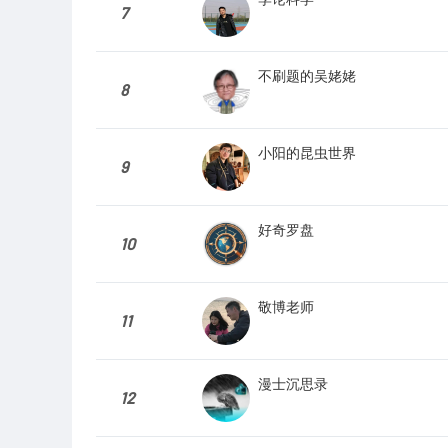
7
不刷题的吴姥姥
8
小阳的昆虫世界
9
好奇罗盘
10
敬博老师
11
漫士沉思录
12