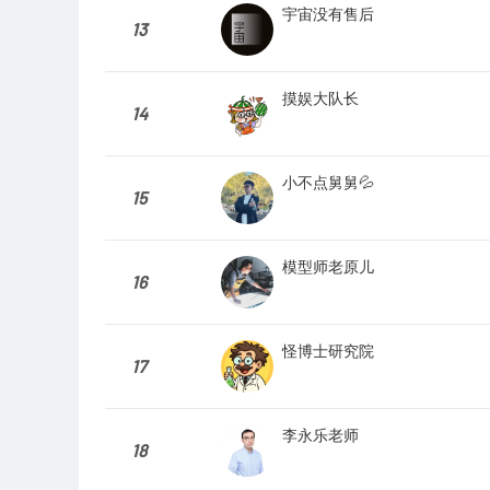
宇宙没有售后
13
摸娱大队长
14
小不点舅舅💦
15
模型师老原儿
16
怪博士研究院
17
李永乐老师
18