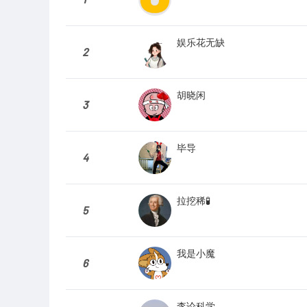
娱乐花无缺
2
胡晓闲
3
毕导
4
拉挖稀🧪
5
我是小魔
6
李论科学