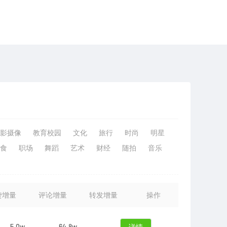
影摄像
教育校园
文化
旅行
时尚
明星
食
职场
舞蹈
艺术
财经
随拍
音乐
赞增量
评论增量
转发增量
操作
5.0w
64.8w