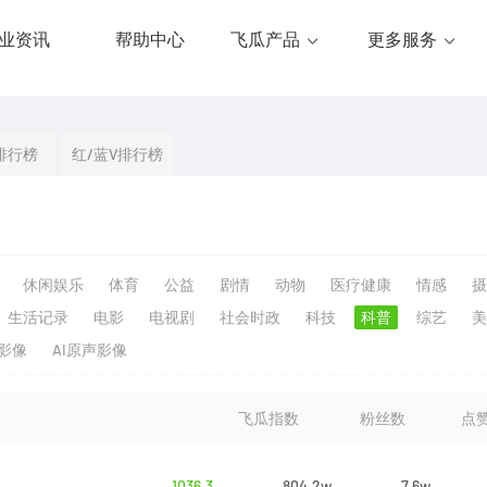
业资讯
帮助中心
飞瓜产品
更多服务
排行榜
红/蓝V排行榜
休闲娱乐
体育
公益
剧情
动物
医疗健康
情感
摄
生活记录
电影
电视剧
社会时政
科技
科普
综艺
美
生影像
AI原声影像
飞瓜指数
粉丝数
点
1036.3
804.2w
7.6w