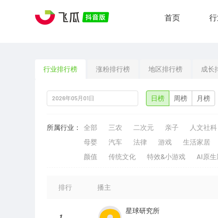
首页
行
行业排行榜
涨粉排行榜
地区排行榜
成长
日榜
周榜
月榜
所属行业：
全部
三农
二次元
亲子
人文社科
母婴
汽车
法律
游戏
生活家居
颜值
传统文化
特效&小游戏
AI原
排行
播主
星球研究所
1