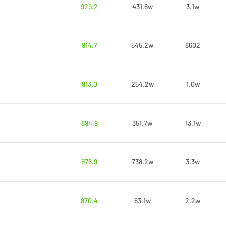
929.2
431.6w
3.1w
914.7
545.2w
6602
913.0
254.2w
1.0w
894.9
351.7w
13.1w
876.9
738.2w
3.3w
870.4
83.1w
2.2w