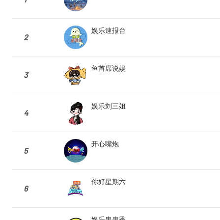
娱乐速报台
2
鱼首席说娱
3
娱乐刘三姐
4
开心嘴炮
5
你好星期六
6
娱乐串串香