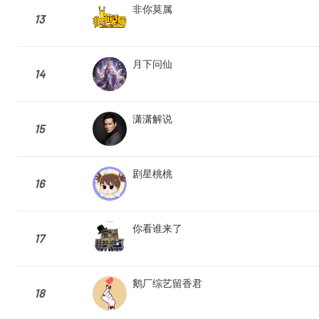
非你莫属
13
月下问仙
14
潇潇解说
15
剧星桃桃
16
你看谁来了
17
鹅厂综艺留香君
18