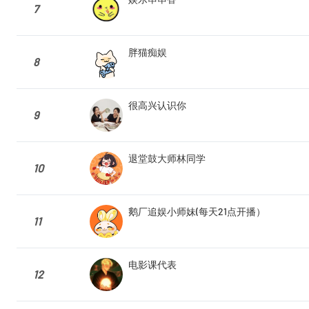
7
胖猫痴娱
8
很高兴认识你
9
退堂鼓大师林同学
10
鹅厂追娱小师妹(每天21点开播）
11
电影课代表
12