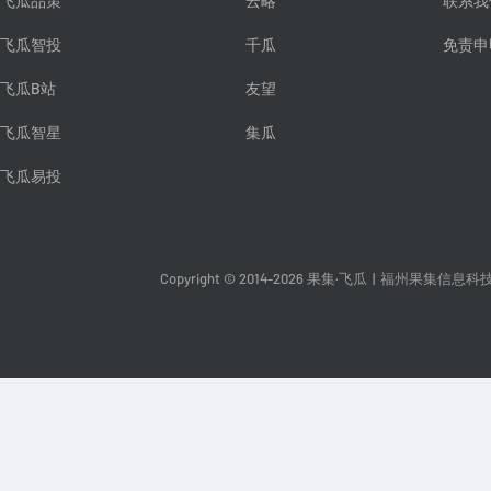
飞瓜品策
云略
联系我
飞瓜智投
千瓜
免责申
飞瓜B站
友望
飞瓜智星
集瓜
飞瓜易投
Copyright © 2014-2026 果集·飞瓜
|
福州果集信息科