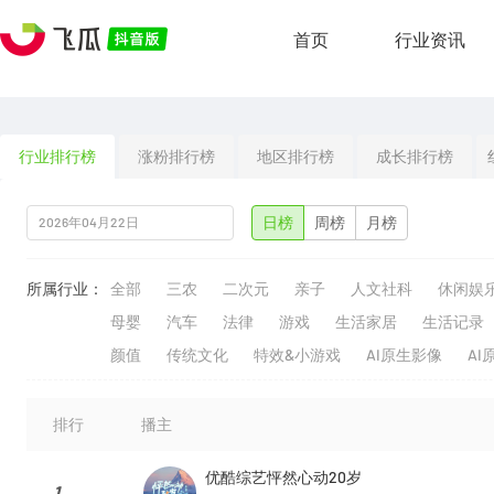
首页
行业资讯
行业排行榜
涨粉排行榜
地区排行榜
成长排行榜
日榜
周榜
月榜
所属行业：
全部
三农
二次元
亲子
人文社科
休闲娱
母婴
汽车
法律
游戏
生活家居
生活记录
颜值
传统文化
特效&小游戏
AI原生影像
AI
排行
播主
优酷综艺怦然心动20岁
1