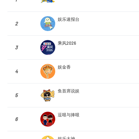
娱乐速报台
2
乘风2026
3
娱金香
4
鱼首席说娱
5
逗哏与捧哏
6
娱乐大神