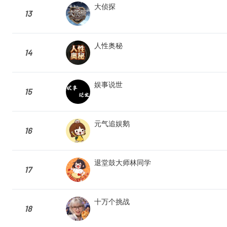
大侦探
13
人性奥秘
14
娱事说世
15
元气追娱鹅
16
退堂鼓大师林同学
17
十万个挑战
18