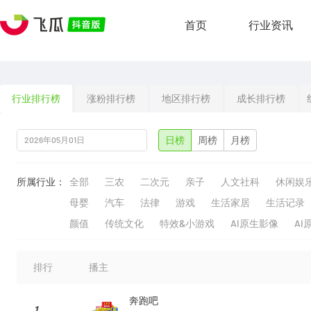
首页
行业资讯
行业排行榜
涨粉排行榜
地区排行榜
成长排行榜
日榜
周榜
月榜
所属行业：
全部
三农
二次元
亲子
人文社科
休闲娱
母婴
汽车
法律
游戏
生活家居
生活记录
颜值
传统文化
特效&小游戏
AI原生影像
AI
排行
播主
奔跑吧
1