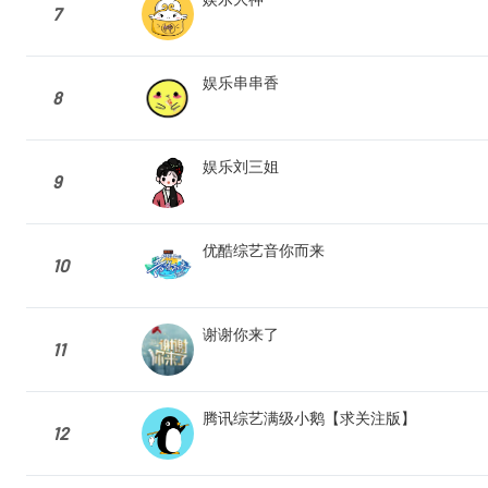
7
娱乐串串香
8
娱乐刘三姐
9
优酷综艺音你而来
10
谢谢你来了
11
腾讯综艺满级小鹅【求关注版】
12