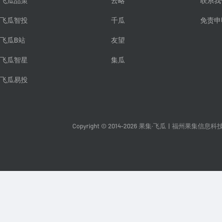
飞瓜品策
云略
联系我
飞瓜智投
千瓜
免责申
飞瓜B站
友望
飞瓜智星
集瓜
飞瓜易投
Copyright © 2014-2026 果集·飞瓜
|
福州果集信息科