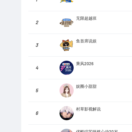
无限超越班
2
鱼首席说娱
3
乘风2026
4
娱圈小甜甜
5
村草影视解说
6
优酷综艺怦然心动20岁