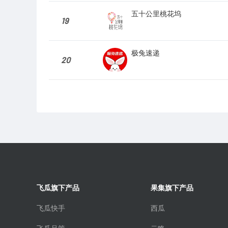
五十公里桃花坞
19
极兔速递
20
飞瓜旗下产品
果集旗下产品
飞瓜快手
西瓜