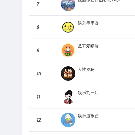
7
娱乐串串香
8
瓜哥爱唠嗑
9
人性奥秘
10
娱乐刘三姐
11
娱乐速报台
12