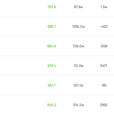
707.6
67.9w
1.5w
696.7
1055.2w
-400
684.0
708.0w
1098
678.4
112.6w
6417
661.7
107.1w
165
640.2
104.2w
2992