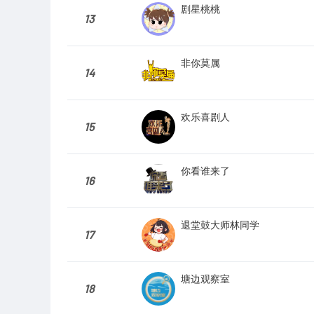
剧星桃桃
13
非你莫属
14
欢乐喜剧人
15
你看谁来了
16
退堂鼓大师林同学
17
塘边观察室
18