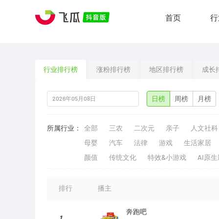
首页
行
行业排行榜
涨粉排行榜
地区排行榜
成长
日榜
周榜
月榜
所属行业：
全部
三农
二次元
亲子
人文社科
母婴
汽车
法律
游戏
生活家居
颜值
传统文化
特效&小游戏
AI原
排行
播主
奔跑吧
1