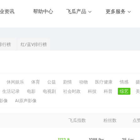
业资讯
帮助中心
飞瓜产品
更多服务
排行榜
红/蓝V排行榜
休闲娱乐
体育
公益
剧情
动物
医疗健康
情感
摄
生活记录
电影
电视剧
社会时政
科技
科普
综艺
美
生影像
AI原声影像
飞瓜指数
粉丝数
点
1122.9
1088.9w
25.4w