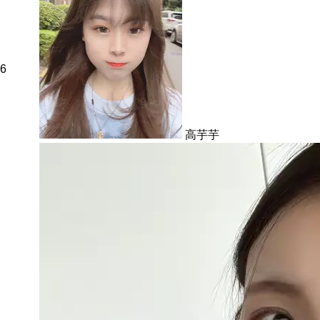
6
高芋芋