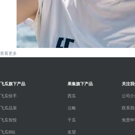
查看更多
飞瓜旗下产品
果集旗下产品
关注我
飞瓜快手
西瓜
公司介
飞瓜品策
云略
联系我
飞瓜智投
千瓜
免责申
飞瓜B站
友望