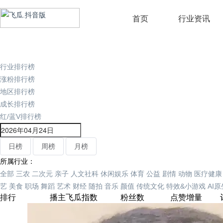
首页
行业资讯
行业排行榜
涨粉排行榜
地区排行榜
成长排行榜
红/蓝V排行榜
日榜
周榜
月榜
所属行业：
全部
三农
二次元
亲子
人文社科
休闲娱乐
体育
公益
剧情
动物
医疗健康
艺
美食
职场
舞蹈
艺术
财经
随拍
音乐
颜值
传统文化
特效&小游戏
AI
排行
播主
飞瓜指数
粉丝数
点赞增量