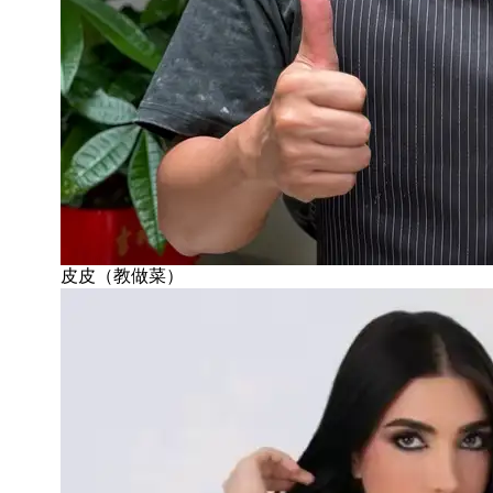
皮皮（教做菜）