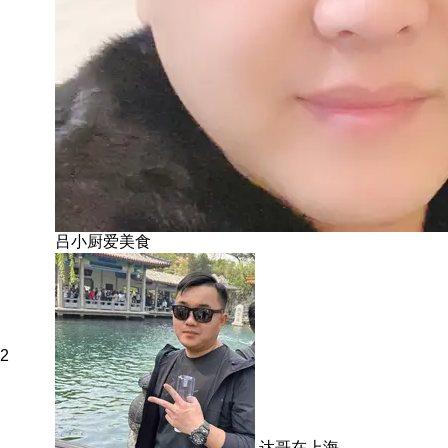
吕小厨爱美食
2
达哥在上海