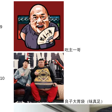
9
吃主一哥
10
良子大胃袋（味真足）