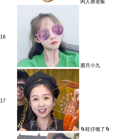
闲人唐老板
16
腊月小九
17
🌀旺仔饿了🌀