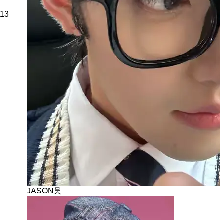
13
JASON吴