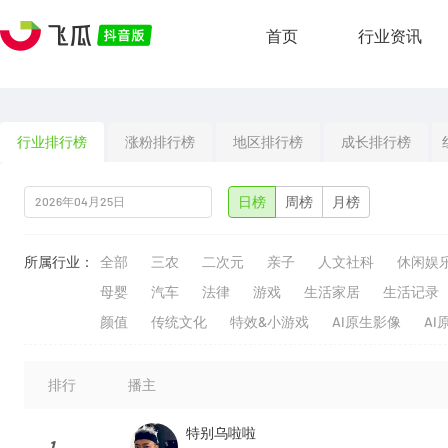
首页
行业资讯
行业排行榜
涨粉排行榜
地区排行榜
成长排行榜
日榜
周榜
月榜
所属行业：
全部
三农
二次元
亲子
人文社科
休闲娱
母婴
汽车
法律
游戏
生活家居
生活记录
颜值
传统文化
特效&小游戏
AI原生影像
AI
排行
播主
特别乌啦啦
1