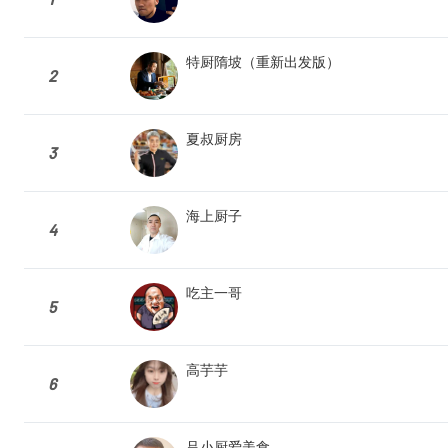
特厨隋坡（重新出发版）
2
夏叔厨房
3
海上厨子
4
吃主一哥
5
高芋芋
6
吕小厨爱美食