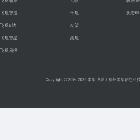
飞瓜品策
云略
联系我
飞瓜智投
千瓜
免责申
飞瓜B站
友望
飞瓜智星
集瓜
飞瓜易投
Copyright © 2014-2026 果集·飞瓜
|
福州果集信息科