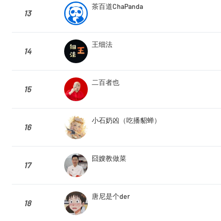
茶百道ChaPanda
13
王细法
14
二百者也
15
小石奶凶（吃播貂蝉）
16
囧嫂教做菜
17
唐尼是个der
18