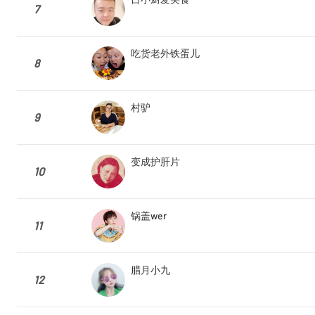
7
吃货老外铁蛋儿
8
村驴
9
变成护肝片
10
锅盖wer
11
腊月小九
12