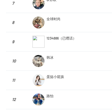
7
全球时尚
8
1234886（已嘿话）
9
韩冰
10
蛋挞小屁孩
11
路怡
12