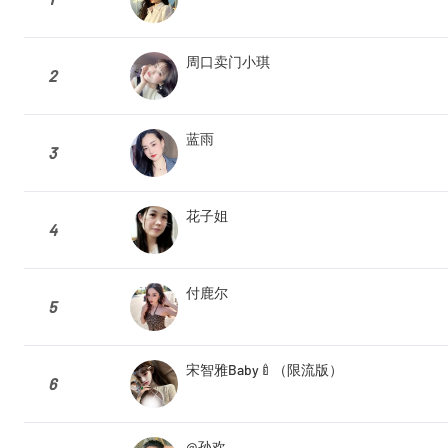
周口卖门小琪
2
蓝雨
3
花子姐
4
付鹿尔
5
宋智雅Baby🍼（限流版）
6
@孙欢