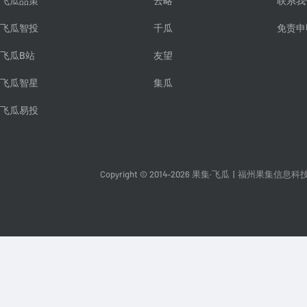
飞瓜品策
云略
联系我
飞瓜智投
千瓜
免责申
飞瓜B站
友望
飞瓜智星
集瓜
飞瓜易投
Copyright © 2014-2026 果集·飞瓜
|
福州果集信息科