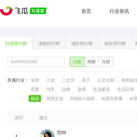
首页
行业资讯
行业排行榜
涨粉排行榜
地区排行榜
成长排行榜
日榜
周榜
月榜
所属行业：
全部
三农
二次元
亲子
人文社科
休闲娱
母婴
汽车
法律
游戏
生活家居
生活记录
颜值
传统文化
特效&小游戏
AI原生影像
AI
排行
播主
范00
1