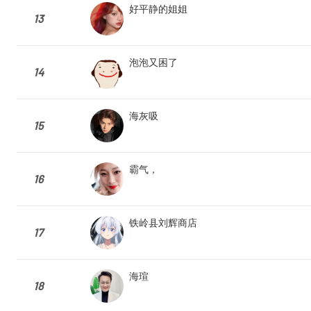
好平静的姐姐
13
泡泡又困了
14
海灰吸
15
霸气，
16
铁岭县刘辉商店
17
海瑄
18