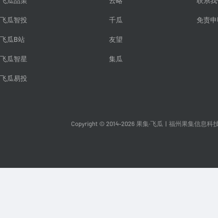
飞瓜品策
云略
联系我
飞瓜智投
千瓜
免责申
飞瓜B站
友望
飞瓜智星
集瓜
飞瓜易投
Copyright © 2014-2026 果集·飞瓜
|
福州果集信息科