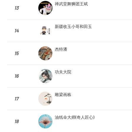
禅武堂舞狮团王斌
13
新疆收玉小哥和田玉
14
杰特潘
15
功夫大院
16
雕梁画栋
17
油纸伞大师(奇人匠心)
18