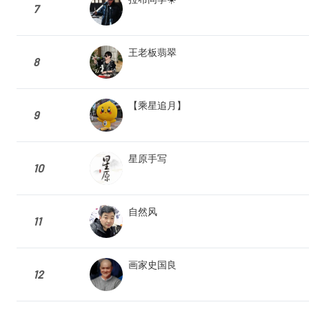
7
王老板翡翠
8
【乘星追月】
9
星原手写
10
自然风
11
画家史国良
12