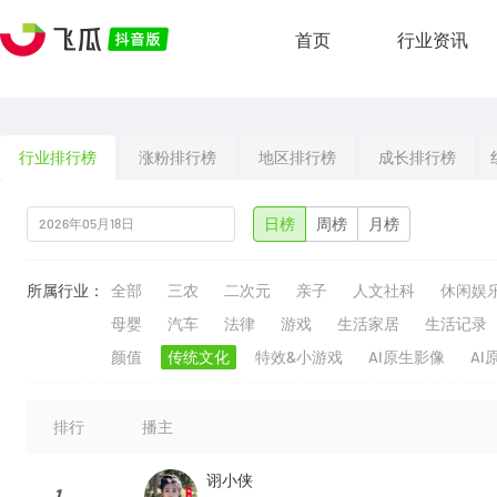
首页
行业资讯
行业排行榜
涨粉排行榜
地区排行榜
成长排行榜
日榜
周榜
月榜
所属行业：
全部
三农
二次元
亲子
人文社科
休闲娱
母婴
汽车
法律
游戏
生活家居
生活记录
颜值
传统文化
特效&小游戏
AI原生影像
AI
排行
播主
诩小侠
1