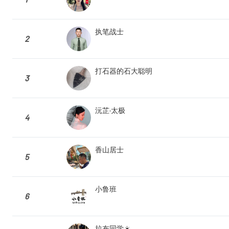
执笔战士
2
打石器的石大聪明
3
沅芷·太极
4
香山居士
5
小鲁班
6
拉布同学☀️