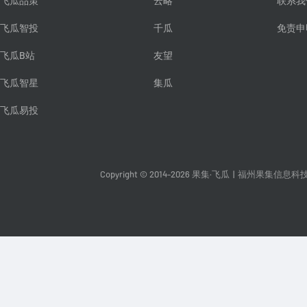
飞瓜品策
云略
联系我
飞瓜智投
千瓜
免责申
飞瓜B站
友望
飞瓜智星
集瓜
飞瓜易投
Copyright © 2014-2026 果集·飞瓜
|
福州果集信息科