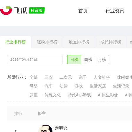
首页
行业资讯
行业排行榜
涨粉排行榜
地区排行榜
成长排行榜
日榜
周榜
月榜
所属行业：
全部
三农
二次元
亲子
人文社科
休闲娱
母婴
汽车
法律
游戏
生活家居
生活记录
颜值
传统文化
特效&小游戏
AI原生影像
AI
排行
播主
姜胡说
1