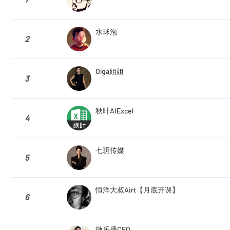
水球泡
2
Olga姐姐
3
秋叶AIExcel
4
七玥传媒
5
恒洋大叔Airt【月底开课】
6
微乐播CEO