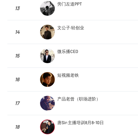
旁门左道PPT
13
文公子·轻创业
14
微乐播CEO
15
短视频老铁
16
产品老曾（职场进阶）
17
唐Sir·主播培训8月8-10日
18