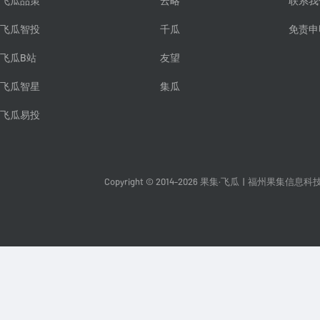
飞瓜品策
云略
联系我
飞瓜智投
千瓜
免责申
飞瓜B站
友望
飞瓜智星
集瓜
飞瓜易投
Copyright © 2014-2026 果集·飞瓜
|
福州果集信息科