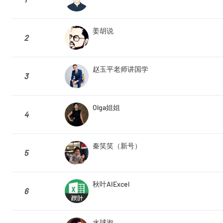
姜胡说
2
赵玉平老师讲国学
3
Olga姐姐
4
秦笑笑（新号）
5
秋叶AIExcel
6
水球泡