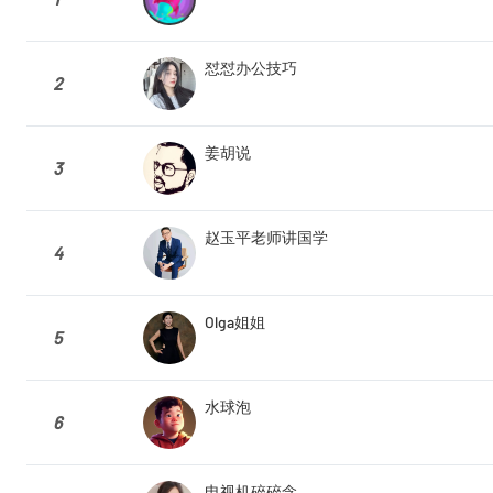
怼怼办公技巧
2
姜胡说
3
赵玉平老师讲国学
4
Olga姐姐
5
水球泡
6
电视机碎碎念