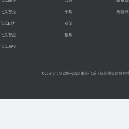
飞瓜品策
云略
联系我
飞瓜智投
千瓜
免责申
飞瓜B站
友望
飞瓜智星
集瓜
飞瓜易投
Copyright © 2014-2026 果集·飞瓜
|
福州果集信息科