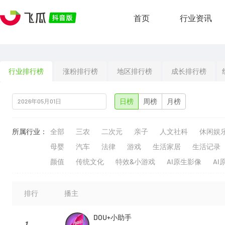
首页
行业资讯
行业排行榜
涨粉排行榜
地区排行榜
成长排行榜
日榜
周榜
月榜
所属行业：
全部
三农
二次元
亲子
人文社科
休闲娱
母婴
汽车
法律
游戏
生活家居
生活记录
颜值
传统文化
特效&小游戏
AI原生影像
AI
排行
播主
DOU+小助手
1