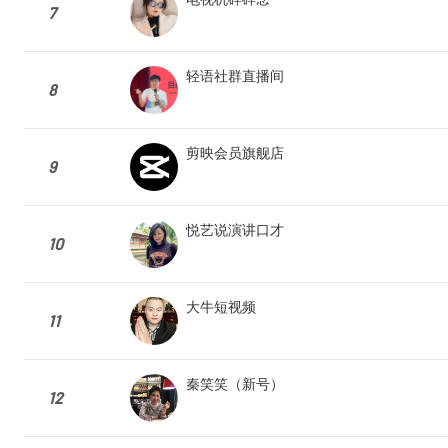
7
轻语社群直播间
8
剪映会员旗舰店
9
悦艺说演讲口才
10
大牛短视频
11
秦笑笑（新号）
12