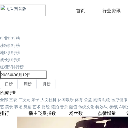
首页
行业资讯
行业排行榜
涨粉排行榜
地区排行榜
成长排行榜
红/蓝V排行榜
日榜
周榜
月榜
所属行业：
全部
三农
二次元
亲子
人文社科
休闲娱乐
体育
公益
剧情
动物
医疗健康
艺
美食
职场
舞蹈
艺术
财经
随拍
音乐
颜值
传统文化
特效&小游戏
AI
排行
播主
飞瓜指数
粉丝数
点赞增量