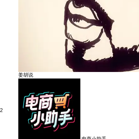
姜胡说
2
电商小助手