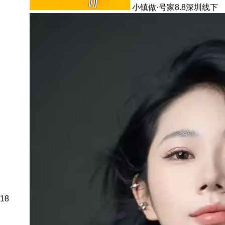
小镇做·号家8.8深圳线下
18