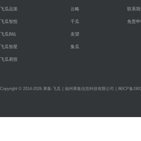
飞瓜品策
云略
联系我
飞瓜智投
千瓜
免责申
飞瓜B站
友望
飞瓜智星
集瓜
飞瓜易投
Copyright © 2014-2026 果集·飞瓜
|
福州果集信息科技有限公司
|
闽ICP备1901