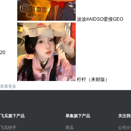
波波#AIDSO爱搜GEO
20
柠柠（来财版）
查看更多
飞瓜旗下产品
果集旗下产品
关注我
飞瓜快手
西瓜
公司介