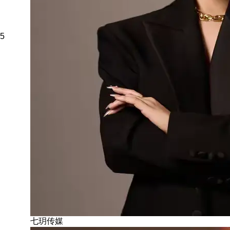
5
七玥传媒