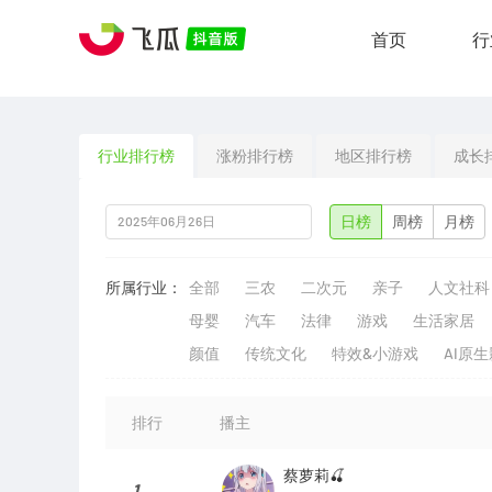
首页
行
行业排行榜
涨粉排行榜
地区排行榜
成长
日榜
周榜
月榜
所属行业：
全部
三农
二次元
亲子
人文社科
母婴
汽车
法律
游戏
生活家居
颜值
传统文化
特效&小游戏
AI原
排行
播主
蔡萝莉🍒
1