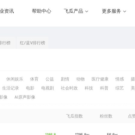
业资讯
帮助中心
飞瓜产品
更多服务
排行榜
红/蓝V排行榜
休闲娱乐
体育
公益
剧情
动物
医疗健康
情感
摄
生活记录
电影
电视剧
社会时政
科技
科普
综艺
美
生影像
AI原声影像
飞瓜指数
粉丝数
点
1186.8
1795.8w
56.6w