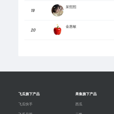
呆熙熙
19
金惠敏
20
飞瓜旗下产品
果集旗下产品
飞瓜快手
西瓜