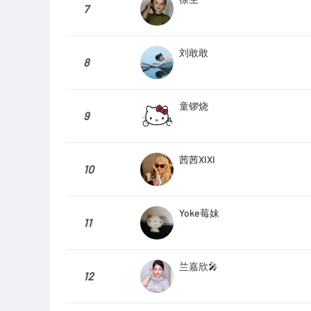
7
刘敢敢
8
童锣烧
9
茜茜XIXI
10
Yoke莓妹
11
兰嘉欣🎤
12