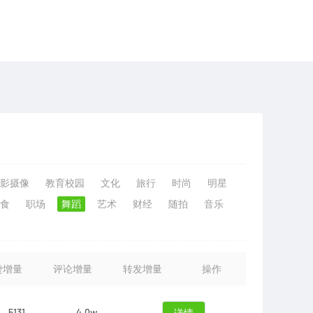
影摄像
教育校园
文化
旅行
时尚
明星
食
职场
舞蹈
艺术
财经
随拍
音乐
赞增量
评论增量
转发增量
操作
5131
4.0w