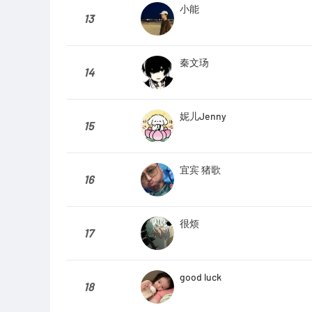
小能
13
秦文玚
14
妮儿Jenny
15
宜宾 猪歌
16
很烦
17
good luck
18