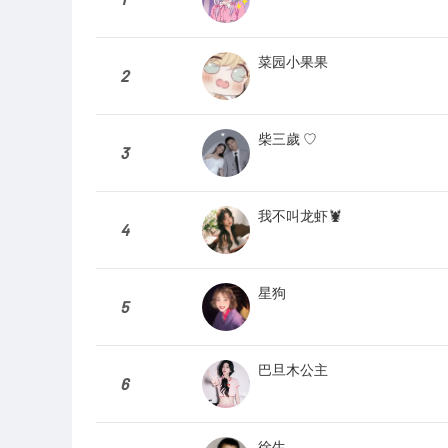
菜园小果果
2
柴三歲 ♡
3
我不叫龙虾🦞
4
星狗
5
巴旦木公主
6
徐生