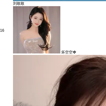
刘敢敢
16
坏空空🍓